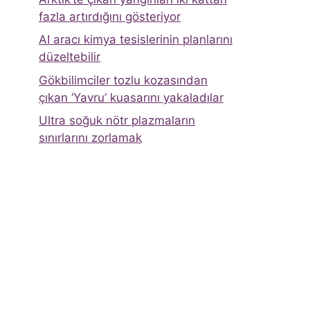
fazla artırdığını gösteriyor
AI aracı kimya tesislerinin planlarını
düzeltebilir
Gökbilimciler tozlu kozasından
çıkan ‘Yavru’ kuasarını yakaladılar
Ultra soğuk nötr plazmaların
sınırlarını zorlamak