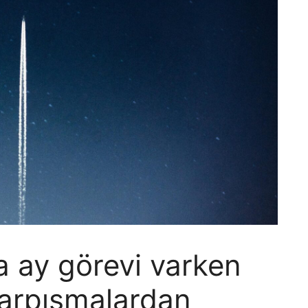
a ay görevi varken
çarpışmalardan