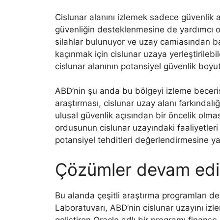
Cislunar alanını izlemek sadece güvenlik 
güvenliğin desteklenmesine de yardımcı ol
silahlar bulunuyor ve uzay camiasından baz
kaçınmak için cislunar uzaya yerleştirile
cislunar alanının potansiyel güvenlik boyut
ABD’nin şu anda bu bölgeyi izleme beceris
araştırması, cislunar uzay alanı farkındalığ
ulusal güvenlik açısından bir öncelik olmas
ordusunun cislunar uzayındaki faaliyetler
potansiyel tehditleri değerlendirmesine ya
Çözümler devam edi
Bu alanda çeşitli araştırma programları 
Laboratuvarı, ABD’nin cislunar uzayını izl
geliştiren Oracle adlı bir programı finanse 