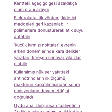
Kentteki ağaç gölgesi azaldıkça
ölüm oranı artıyor
Elektrokatalitik yöntem, kirletici
maddeleri geri kazanılabilir
polimerlere dönüştürerek atık suyu
arıtabilir
‘Küçük kırmızı noktalar’, evrenin
erken dönemlerinde kara delikler
yaratan, titreşen canavar yıldızlar
olabilir
Kullanılmış nükleer yakıttaki
antinötrinoların ilk ölçümü,
reaktörün kapatılmasından sonra
emisyonların devam ettiğini
doğruladı
Uydu analizleri, insan faaliyetinin
Arktik’te çıkan yangınları iki kattan