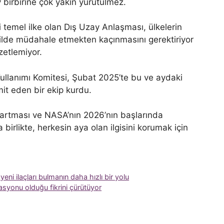
v birbirine çok yakın yürütülmez.
zi temel ilke olan Dış Uzay Anlaşması, ülkelerin
şekilde müdahale etmekten kaçınmasını gerektiriyor
zetlemiyor.
 Kullanımı Komitesi, Şubat 2025’te bu ve aydaki
it eden bir ekip kurdu.
 artması ve NASA’nın 2026’nın başlarında
 birlikte, herkesin aya olan ilgisini korumak için
ni ilaçları bulmanın daha hızlı bir yolu
lasyonu olduğu fikrini çürütüyor