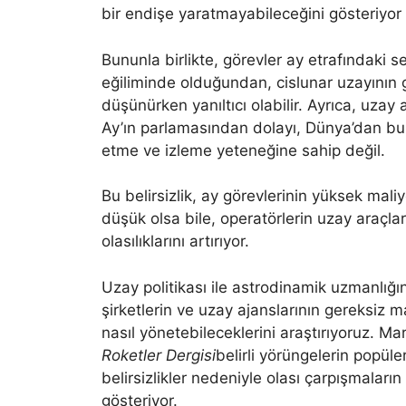
bir endişe yaratmayabileceğini gösteriyor 
Bununla birlikte, görevler ay etrafındaki
eğiliminde olduğundan, cislunar uzayının g
düşünürken yanıltıcı olabilir. Ayrıca, uza
Ay’ın parlamasından dolayı, Dünya’dan bu k
etme ve izleme yeteneğine sahip değil.
Bu belirsizlik, ay görevlerinin yüksek maliy
düşük olsa bile, operatörlerin uzay araçla
olasılıklarını artırıyor.
Uzay politikası ile astrodinamik uzmanlığını 
şirketlerin ve uzay ajanslarının gereksiz
nasıl yönetebileceklerini araştırıyoruz. M
Roketler Dergisi
belirli yörüngelerin popüle
belirsizlikler nedeniyle olası çarpışmaların
gösteriyor.