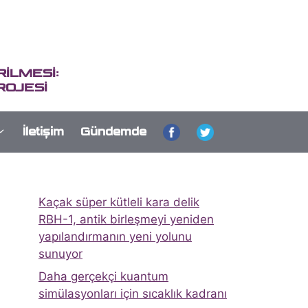
İLMESİ:
ROJESİ
İletişim
Gündemde
Kaçak süper kütleli kara delik
RBH-1, antik birleşmeyi yeniden
yapılandırmanın yeni yolunu
sunuyor
Daha gerçekçi kuantum
simülasyonları için sıcaklık kadranı