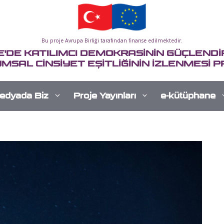
Bu proje Avrupa Birliği tarafından finanse edilmektedir.
E'DE KATILIMCI DEMOKRASİNİN GÜÇLENDİR
MSAL CİNSİYET EŞİTLİĞİNİN İZLENMESİ P
edyada Biz
Proje Yayınları
e-kütüphane