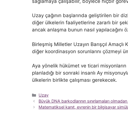
sağlamaya çalışabilir, böylece hiçbir göre
Uzay çağının başlarında geliştirilen bir di
diğer ülkelerin faaliyetlerine zararlı bir 
ancak anlaşma bunun nasıl yapılacağını ö
Birleşmiş Milletler Uzayın Barışçıl Amaçlı
diğer koordinasyon sorunlarını çözmeyi üm
Aya yönelik hükümet ve ticari misyonların
planladığı bir sonraki insanlı Ay misyonuyla
ülkelerin birlikte çalışması gerekecek.
Kategoriler
Uzay
Büyük DNA barkodlarının sınırlamaları olmadan ye
Matematiksel kanıt, evrenin bir bilgisayar simü