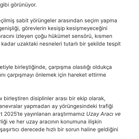
gibi görünüyor.
 seçilmiş sabit yörüngeler arasından seçim yapma
enişliği, görevlerin kesişip kesişmeyeceğini
y aracını izleyen çoğu hükümet sensörü, kısmen
adar uzaktaki nesneleri tutarlı bir şekilde tespit
etiyle birleştiğinde, çarpışma olasılığı oldukça
rını çarpışmayı önlemek için hareket ettirme
birleştiren disiplinler arası bir ekip olarak,
 manevralar yapmadan ay yörüngesindeki trafiği
art 2025’te yayınlanan araştırmamız
Uzay Aracı ve
rliği ve her uzay aracının konumuna ilişkin
 şaşırtıcı derecede hızlı bir sorun haline geldiğini