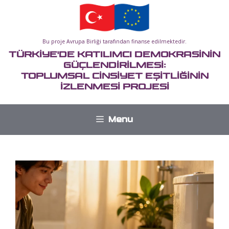
İçeriğe
atla
Bu proje Avrupa Birliği tarafından finanse edilmektedir.
TÜRKİYE'DE KATILIMCI DEMOKRASİNİN
GÜÇLENDİRİLMESİ:
TOPLUMSAL CİNSİYET EŞİTLİĞİNİN
İZLENMESİ PROJESİ
Menu