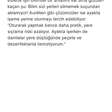
Elbette işin bilimsel bir anlatımı var ama gözden
kaçan şu: Bilim sizi yerleri silmemek suçundan
aklamıyor! Aurélien gibi çözümcüler ise ayakta
işeme yerine oturmayı tercih edebiliyor:
“Oturarak yapmak bence daha pratik, yere
sıçrama riski azalıyor. Ayakta işerken de
damlalar yere düştüğünde peçete ve
dezenfektanla temizliyorum.”