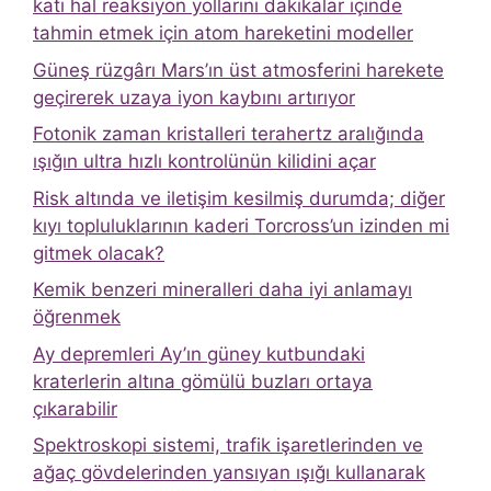
katı hal reaksiyon yollarını dakikalar içinde
tahmin etmek için atom hareketini modeller
Güneş rüzgârı Mars’ın üst atmosferini harekete
geçirerek uzaya iyon kaybını artırıyor
Fotonik zaman kristalleri terahertz aralığında
ışığın ultra hızlı kontrolünün kilidini açar
Risk altında ve iletişim kesilmiş durumda; diğer
kıyı topluluklarının kaderi Torcross’un izinden mi
gitmek olacak?
Kemik benzeri mineralleri daha iyi anlamayı
öğrenmek
Ay depremleri Ay’ın güney kutbundaki
kraterlerin altına gömülü buzları ortaya
çıkarabilir
Spektroskopi sistemi, trafik işaretlerinden ve
ağaç gövdelerinden yansıyan ışığı kullanarak