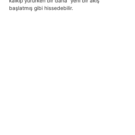
kalkıp yürürken bir daha “yeni bir akış”
başlatmış gibi hissedebilir.