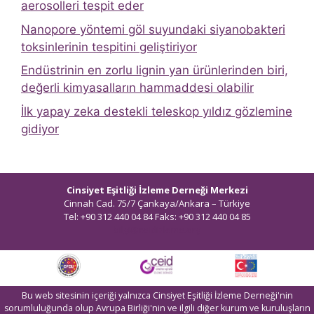
aerosolleri tespit eder
Nanopore yöntemi göl suyundaki siyanobakteri
toksinlerinin tespitini geliştiriyor
Endüstrinin en zorlu lignin yan ürünlerinden biri,
değerli kimyasalların hammaddesi olabilir
İlk yapay zeka destekli teleskop yıldız gözlemine
gidiyor
Cinsiyet Eşitliği İzleme Derneği Merkezi
Cinnah Cad. 75/7 Çankaya/Ankara – Türkiye
Tel: +90 312 440 04 84 Faks: +90 312 440 04 85
bilgi@ceidizleme.org
Bu web sitesinin içeriği yalnızca Cinsiyet Eşitliği İzleme Derneği'nin
sorumluluğunda olup Avrupa Birliği'nin ve ilgili diğer kurum ve kuruluşların