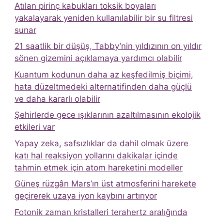
Atılan pirinç kabukları toksik boyaları
yakalayarak yeniden kullanılabilir bir su filtresi
sunar
21 saatlik bir düşüş, Tabby’nin yıldızının on yıldır
sönen gizemini açıklamaya yardımcı olabilir
Kuantum kodunun daha az keşfedilmiş biçimi,
hata düzeltmedeki alternatifinden daha güçlü
ve daha kararlı olabilir
Şehirlerde gece ışıklarının azaltılmasının ekolojik
etkileri var
Yapay zeka, safsızlıklar da dahil olmak üzere
katı hal reaksiyon yollarını dakikalar içinde
tahmin etmek için atom hareketini modeller
Güneş rüzgârı Mars’ın üst atmosferini harekete
geçirerek uzaya iyon kaybını artırıyor
Fotonik zaman kristalleri terahertz aralığında