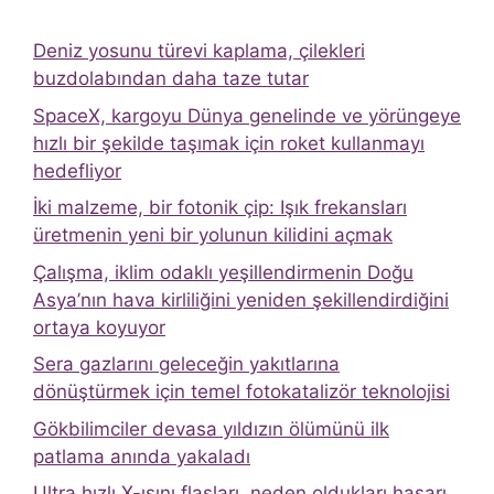
Deniz yosunu türevi kaplama, çilekleri
buzdolabından daha taze tutar
SpaceX, kargoyu Dünya genelinde ve yörüngeye
hızlı bir şekilde taşımak için roket kullanmayı
hedefliyor
İki malzeme, bir fotonik çip: Işık frekansları
üretmenin yeni bir yolunun kilidini açmak
Çalışma, iklim odaklı yeşillendirmenin Doğu
Asya’nın hava kirliliğini yeniden şekillendirdiğini
ortaya koyuyor
Sera gazlarını geleceğin yakıtlarına
dönüştürmek için temel fotokatalizör teknolojisi
Gökbilimciler devasa yıldızın ölümünü ilk
patlama anında yakaladı
Ultra hızlı X-ışını flaşları, neden oldukları hasarı