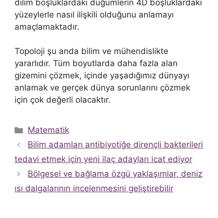
dilim boşluklardaki düğümlerin 4D boşluklardaki
yüzeylerle nasıl ilişkili olduğunu anlamayı
amaçlamaktadır.
Topoloji şu anda bilim ve mühendislikte
yararlıdır. Tüm boyutlarda daha fazla alan
gizemini çözmek, içinde yaşadığımız dünyayı
anlamak ve gerçek dünya sorunlarını çözmek
için çok değerli olacaktır.
Kategoriler
Matematik
Bilim adamları antibiyotiğe dirençli bakterileri
tedavi etmek için yeni ilaç adayları icat ediyor
Bölgesel ve bağlama özgü yaklaşımlar, deniz
ısı dalgalarının incelenmesini geliştirebilir