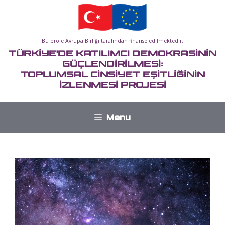
İçeriğe
atla
Bu proje Avrupa Birliği tarafından finanse edilmektedir.
TÜRKİYE'DE KATILIMCI DEMOKRASİNİN
GÜÇLENDİRİLMESİ:
TOPLUMSAL CİNSİYET EŞİTLİĞİNİN
İZLENMESİ PROJESİ
Menu