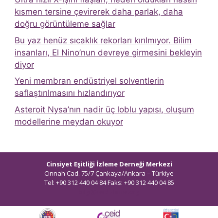
kısmen tersine çevirerek daha parlak, daha
doğru görüntüleme sağlar
Bu yaz henüz sıcaklık rekorları kırılmıyor. Bilim
insanları, El Nino’nun devreye girmesini bekleyin
diyor
Yeni membran endüstriyel solventlerin
saflaştırılmasını hızlandırıyor
Asteroit Nysa’nın nadir üç loblu yapısı, oluşum
modellerine meydan okuyor
Cinsiyet Eşitliği İzleme Derneği Merkezi
Cinnah Cad. 75/7 Çankaya/Ankara – Türkiye
Tel: +90 312 440 04 84 Faks: +90 312 440 04 85
bilgi@ceidizleme.org