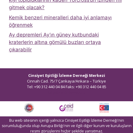
kıyı topluluklarının kaderi Torcross’un izinden mi
gitmek olacak?
Kemik benzeri mineralleri daha iyi anlamayı
öğrenmek
Ay depremleri Ay’ın güney kutbundaki
kraterlerin altına gömülü buzları ortaya
çıkarabilir
Cinsiyet Eşitliği İzleme Derneği Merkezi
Cinnah Cad. 75/7 Çankaya/Ankara – Türkiye
Tel: +90 312 440 04 84 Faks: +90 312 440 04 85
bilgi@ceidizleme.org
Bu web sitesinin içeriği yalnızca Cinsiyet Eşitliği İzleme Derneği'nin
sorumluluğunda olup Avrupa Birliği'nin ve ilgili diğer kurum ve kuruluşların
resmi görüşlerini hiçbir şekilde yansıtmaz.