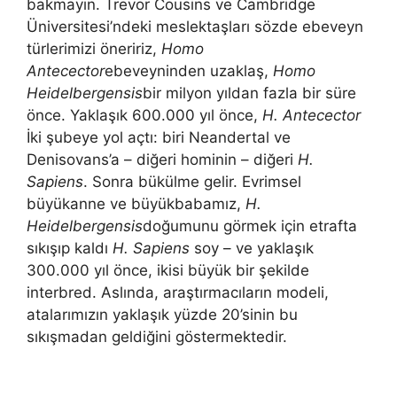
bakmayın. Trevor Cousins ​​ve Cambridge
Üniversitesi’ndeki meslektaşları sözde ebeveyn
türlerimizi öneririz,
Homo
Antecector
ebeveyninden uzaklaş,
Homo
Heidelbergensis
bir milyon yıldan fazla bir süre
önce. Yaklaşık 600.000 yıl önce,
H. Antecector
İki şubeye yol açtı: biri Neandertal ve
Denisovans’a – diğeri hominin – diğeri
H.
Sapiens
. Sonra bükülme gelir. Evrimsel
büyükanne ve büyükbabamız,
H.
Heidelbergensis
doğumunu görmek için etrafta
sıkışıp kaldı
H. Sapiens
soy – ve yaklaşık
300.000 yıl önce, ikisi büyük bir şekilde
interbred. Aslında, araştırmacıların modeli,
atalarımızın yaklaşık yüzde 20’sinin bu
sıkışmadan geldiğini göstermektedir.