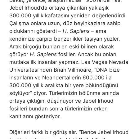
Birkaç yıl önce, araştırmacılar 1960’larda Fas,
Jebel Irhoud’da ortaya çıkarılan yaklaşık
300.000 yıllık kafatasını yeniden değerlendirdi.
Çalışma onlara uzun, düz beyinkazlara sahip
olduklarını gösterdi –
H. Sapiens
– ama
kendimize çarpıcı benzerlikler taşıyan yüzler.
Artık birçoğu bunları en eski bilinen olarak
görüyor
H. Sapiens
fosiller. Ancak bu onları
mutlaka ilk insanlar yapmaz. Las Vegas Nevada
Üniversitesi’nden Brian Villmoare, “DNA bize
insanların ve Neandertallerin 600.000 ila
300.000 yıllık aralıkta bir yere bölündüğünü
söylüyor” diyor. Türlerimizin bölünme anında
ortaya çıktığını düşünüyor ve Jebel Irhoud
fosilleri bundan sonra türlerimizin erken
kanıtlarını gösteriyor.
Diğerleri farklı bir görüş alır. “Bence Jebel Irhoud