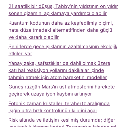
21 saatlik bir düşüş, Tabby’nin yıldızının on yıldır
sönen gizemini açıklamaya yardımcı olabilir
Kuantum kodunun daha az keşfedilmiş biçimi,
hata düzeltmedeki alternatifinden daha güçlü
ve daha kararlı olabilir
Şehirlerde gece ışıklarının azaltılmasının ekolojik
etkileri var
Yapay zeka, safsızlıklar da dahil olmak üzere
katı hal reaksiyon yollarını dakikalar içinde
tahmin etmek için atom hareketini modeller
Güneş rüzgârı Mars’ın üst atmosferini harekete
geçirerek uzaya iyon kaybını artırıyor
Fotonik zaman kristalleri terahertz aralığında
ışığın ultra hızlı kontrolünün kilidini açar
Risk altında ve iletişim kesilmiş durumda; diğer