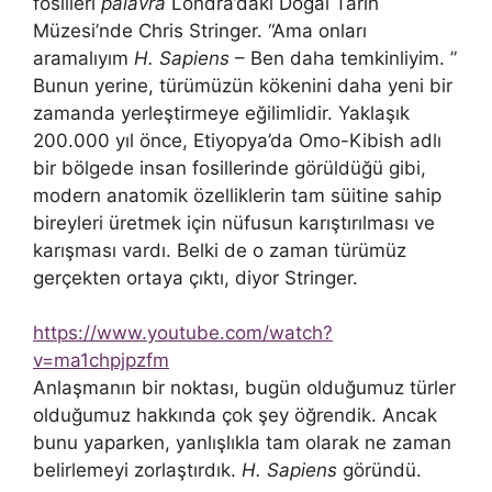
fosilleri
palavra
Londra’daki Doğal Tarih
Müzesi’nde Chris Stringer. “Ama onları
aramalıyım
H. Sapiens
– Ben daha temkinliyim. ”
Bunun yerine, türümüzün kökenini daha yeni bir
zamanda yerleştirmeye eğilimlidir. Yaklaşık
200.000 yıl önce, Etiyopya’da Omo-Kibish adlı
bir bölgede insan fosillerinde görüldüğü gibi,
modern anatomik özelliklerin tam süitine sahip
bireyleri üretmek için nüfusun karıştırılması ve
karışması vardı. Belki de o zaman türümüz
gerçekten ortaya çıktı, diyor Stringer.
https://www.youtube.com/watch?
v=ma1chpjpzfm
Anlaşmanın bir noktası, bugün olduğumuz türler
olduğumuz hakkında çok şey öğrendik. Ancak
bunu yaparken, yanlışlıkla tam olarak ne zaman
belirlemeyi zorlaştırdık.
H. Sapiens
göründü.