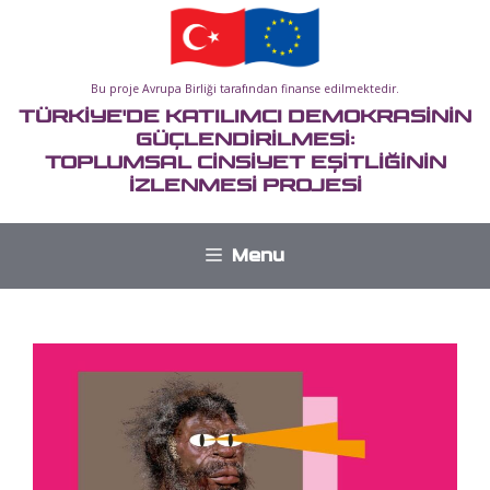
İçeriğe
atla
Bu proje Avrupa Birliği tarafından finanse edilmektedir.
TÜRKİYE'DE KATILIMCI DEMOKRASİNİN
GÜÇLENDİRİLMESİ:
TOPLUMSAL CİNSİYET EŞİTLİĞİNİN
İZLENMESİ PROJESİ
Menu