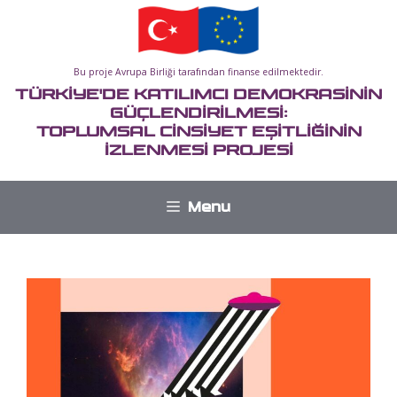
İçeriğe
atla
Bu proje Avrupa Birliği tarafından finanse edilmektedir.
TÜRKİYE'DE KATILIMCI DEMOKRASİNİN
GÜÇLENDİRİLMESİ:
TOPLUMSAL CİNSİYET EŞİTLİĞİNİN
İZLENMESİ PROJESİ
Menu