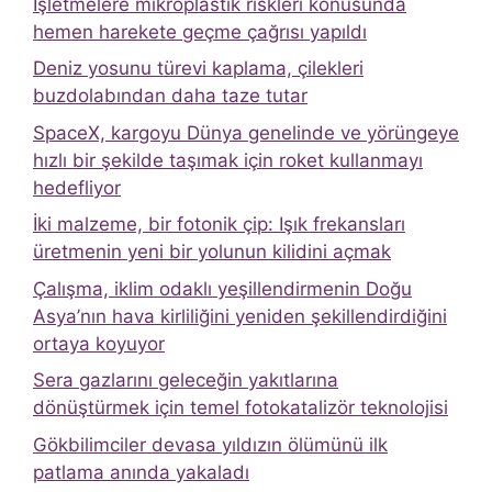
İşletmelere mikroplastik riskleri konusunda
hemen harekete geçme çağrısı yapıldı
Deniz yosunu türevi kaplama, çilekleri
buzdolabından daha taze tutar
SpaceX, kargoyu Dünya genelinde ve yörüngeye
hızlı bir şekilde taşımak için roket kullanmayı
hedefliyor
İki malzeme, bir fotonik çip: Işık frekansları
üretmenin yeni bir yolunun kilidini açmak
Çalışma, iklim odaklı yeşillendirmenin Doğu
Asya’nın hava kirliliğini yeniden şekillendirdiğini
ortaya koyuyor
Sera gazlarını geleceğin yakıtlarına
dönüştürmek için temel fotokatalizör teknolojisi
Gökbilimciler devasa yıldızın ölümünü ilk
patlama anında yakaladı