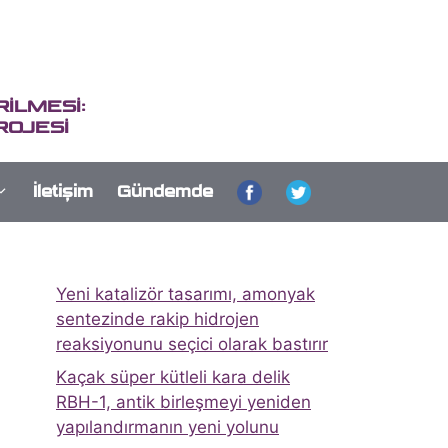
İLMESİ:
ROJESİ
İletişim
Gündemde
Yeni katalizör tasarımı, amonyak
sentezinde rakip hidrojen
reaksiyonunu seçici olarak bastırır
Kaçak süper kütleli kara delik
RBH-1, antik birleşmeyi yeniden
yapılandırmanın yeni yolunu