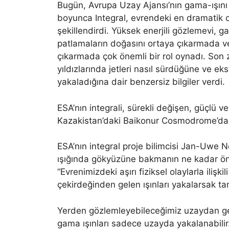
Bugün, Avrupa Uzay Ajansı’nın gama-ışını t
boyunca Integral, evrendeki en dramatik 
şekillendirdi. Yüksek enerjili gözlemevi, g
patlamaların doğasını ortaya çıkarmada ve
çıkarmada çok önemli bir rol oynadı. Son
yıldızlarında jetleri nasıl sürdüğüne ve e
yakaladığına dair benzersiz bilgiler verdi.
ESA’nın integrali, sürekli değişen, güçlü
Kazakistan’daki Baikonur Cosmodrome’dan
ESA’nın integral proje bilimcisi Jan-Uwe Nes
ışığında gökyüzüne bakmanın ne kadar öne
“Evrenimizdeki aşırı fiziksel olaylarla ilişk
çekirdeğinden gelen ışınları yakalarsak tam 
Yerden gözlemleyebileceğimiz uzaydan gel
gama ışınları sadece uzayda yakalanabilir