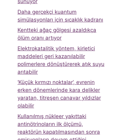
sunuyor
Daha gerçekçi kuantum
simülasyonları için sıcaklık kadranı
Kentteki ağaç gölgesi azaldıkça
ölüm oranı artıyor
Elektrokatalitik yöntem, kirletici
maddeleri geri kazanılabilir
polimerlere dönüştürerek atık suyu
arıtabilir
‘Küçük kırmızı noktalar’, evrenin
erken dönemlerinde kara delikler
yaratan, titreşen canavar yıldızlar
olabilir
Kullanılmış nükleer yakıttaki
antinötrinoların ilk ölçümü,
reaktörün kapatılmasından sonra
emisyonların devam ettiğini