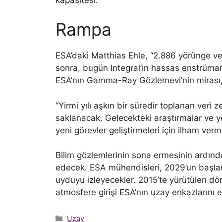
Rampa
ESA’daki Matthias Ehle, “2.886 yörünge ve
sonra, bugün Integral’in hassas enstrüman
ESA’nın Gamma-Ray Gözlemevi’nin mirası,
“Yirmi yılı aşkın bir süredir toplanan veri 
saklanacak. Gelecekteki araştırmalar ve 
yeni görevler geliştirmeleri için ilham verme
Bilim gözlemlerinin sona ermesinin ardın
edecek. ESA mühendisleri, 2029’un başla
uyduyu izleyecekler. 2015’te yürütülen dö
atmosfere girişi ESA’nın uzay enkazlarını
Kategoriler
Uzay