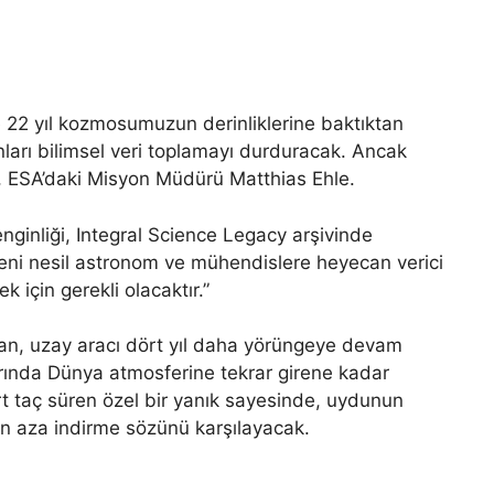
 22 yıl kozmosumuzun derinliklerine baktıktan
ları bilimsel veri toplamayı durduracak. Ancak
 ESA’daki Misyon Müdürü Matthias Ehle.
zenginliği, Integral Science Legacy arşivinde
yeni nesil astronom ve mühendislere heyecan verici
k için gerekli olacaktır.”
dan, uzay aracı dört yıl daha yörüngeye devam
rında Dünya atmosferine tekrar girene kadar
rt taç süren özel bir yanık sayesinde, uydunun
 en aza indirme sözünü karşılayacak.