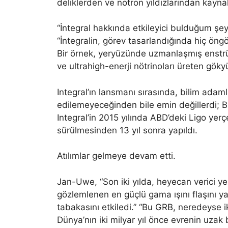
deliklerden ve nötron yıldızlarından kayna
“İntegral hakkında etkileyici bulduğum şey
“İntegralin, görev tasarlandığında hiç öngö
Bir örnek, yeryüzünde uzmanlaşmış enstrü
ve ultrahigh-enerji nötrinoları üreten gök
Integral’ın lansmanı sırasında, bilim adaml
edilemeyeceğinden bile emin değillerdi; 
Integral’in 2015 yılında ABD’deki Ligo yer
sürülmesinden 13 yıl sonra yapıldı.
Atılımlar gelmeye devam etti.
Jan-Uwe, “Son iki yılda, heyecan verici ye
gözlemlenen en güçlü gama ışını flaşını 
tabakasını etkiledi.” “Bu GRB, neredeyse iki
Dünya’nın iki milyar yıl önce evrenin uzak