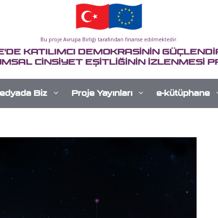
Bu proje Avrupa Birliği tarafından finanse edilmektedir.
E'DE KATILIMCI DEMOKRASİNİN GÜÇLENDİR
MSAL CİNSİYET EŞİTLİĞİNİN İZLENMESİ P
edyada Biz
Proje Yayınları
e-kütüphane