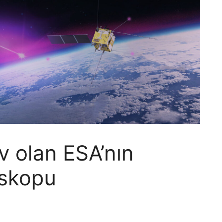
ev olan ESA’nın
skopu