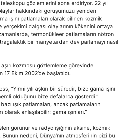
eleskopu gözlemlerini sona erdiriyor. 22 yıl
olaylar hakkındaki görüşümüzü yeniden
ama ışını patlamaları olarak bilinen kozmik
 yerçekimi dalgası olaylarının kökenini ortaya
 zamanlarda, termonükleer patlamaların nötron
kstragalaktik bir manyetardan dev parlamayı nasıl
 ve aşırı kozmosu gözlemleme görevinde
 17 Ekim 2002’de başlatıldı.
s, “Yirmi yılı aşkın bir süredir, bize gama ışını
mli olduğunu bize defalarca gösterdi.”
ili bazı ışık patlamaları, ancak patlamaların
olarak anlaşılabilir: gama ışınları.”
en görünür ve radyo ışığının aksine, kozmik
. Bunun nedeni, Dünya’nın atmosferinin bizi bu