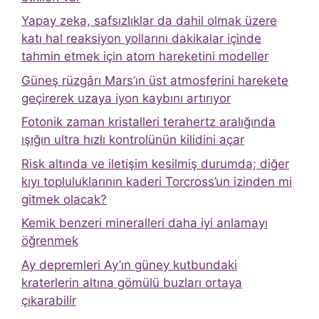
Yapay zeka, safsızlıklar da dahil olmak üzere
katı hal reaksiyon yollarını dakikalar içinde
tahmin etmek için atom hareketini modeller
Güneş rüzgârı Mars’ın üst atmosferini harekete
geçirerek uzaya iyon kaybını artırıyor
Fotonik zaman kristalleri terahertz aralığında
ışığın ultra hızlı kontrolünün kilidini açar
Risk altında ve iletişim kesilmiş durumda; diğer
kıyı topluluklarının kaderi Torcross’un izinden mi
gitmek olacak?
Kemik benzeri mineralleri daha iyi anlamayı
öğrenmek
Ay depremleri Ay’ın güney kutbundaki
kraterlerin altına gömülü buzları ortaya
çıkarabilir