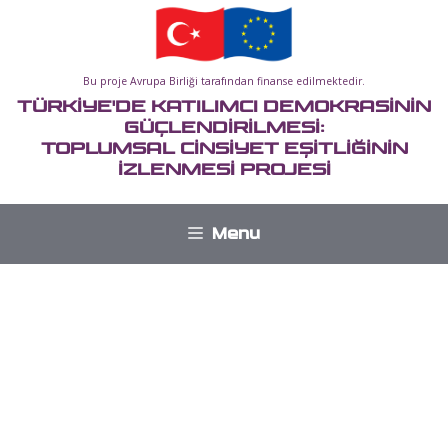
İçeriğe
atla
Bu proje Avrupa Birliği tarafından finanse edilmektedir.
TÜRKİYE'DE KATILIMCI DEMOKRASİNİN
GÜÇLENDİRİLMESİ:
TOPLUMSAL CİNSİYET EŞİTLİĞİNİN
İZLENMESİ PROJESİ
Menu