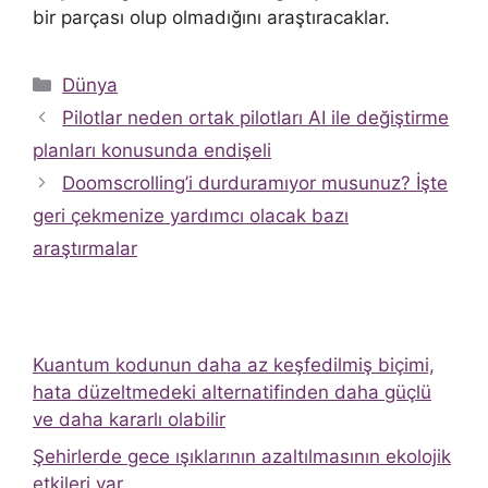
bir parçası olup olmadığını araştıracaklar.
Kategoriler
Dünya
Pilotlar neden ortak pilotları AI ile değiştirme
planları konusunda endişeli
Doomscrolling’i durduramıyor musunuz? İşte
geri çekmenize yardımcı olacak bazı
araştırmalar
Kuantum kodunun daha az keşfedilmiş biçimi,
hata düzeltmedeki alternatifinden daha güçlü
ve daha kararlı olabilir
Şehirlerde gece ışıklarının azaltılmasının ekolojik
etkileri var