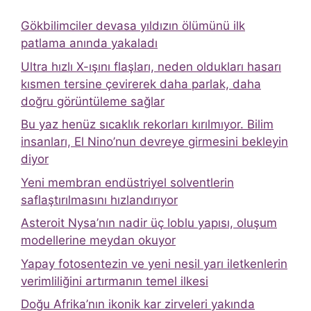
Gökbilimciler devasa yıldızın ölümünü ilk
patlama anında yakaladı
Ultra hızlı X-ışını flaşları, neden oldukları hasarı
kısmen tersine çevirerek daha parlak, daha
doğru görüntüleme sağlar
Bu yaz henüz sıcaklık rekorları kırılmıyor. Bilim
insanları, El Nino’nun devreye girmesini bekleyin
diyor
Yeni membran endüstriyel solventlerin
saflaştırılmasını hızlandırıyor
Asteroit Nysa’nın nadir üç loblu yapısı, oluşum
modellerine meydan okuyor
Yapay fotosentezin ve yeni nesil yarı iletkenlerin
verimliliğini artırmanın temel ilkesi
Doğu Afrika’nın ikonik kar zirveleri yakında