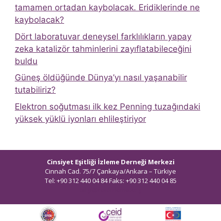
tamamen ortadan kaybolacak. Eridiklerinde ne
kaybolacak?
Dört laboratuvar deneysel farklılıkların yapay
zeka katalizör tahminlerini zayıflatabileceğini
buldu
Güneş öldüğünde Dünya’yı nasıl yaşanabilir
tutabiliriz?
Elektron soğutması ilk kez Penning tuzağındaki
yüksek yüklü iyonları ehlileştiriyor
Cinsiyet Eşitliği İzleme Derneği Merkezi
Cinnah Cad. 75/7 Çankaya/Ankara – Türkiye
Tel: +90 312 440 04 84 Faks: +90 312 440 04 85
bilgi@ceidizleme.org