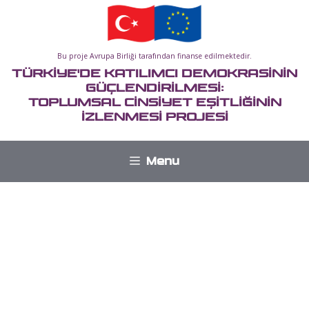
İçeriğe
atla
Bu proje Avrupa Birliği tarafından finanse edilmektedir.
TÜRKİYE'DE KATILIMCI DEMOKRASİNİN
GÜÇLENDİRİLMESİ:
TOPLUMSAL CİNSİYET EŞİTLİĞİNİN
İZLENMESİ PROJESİ
Menu