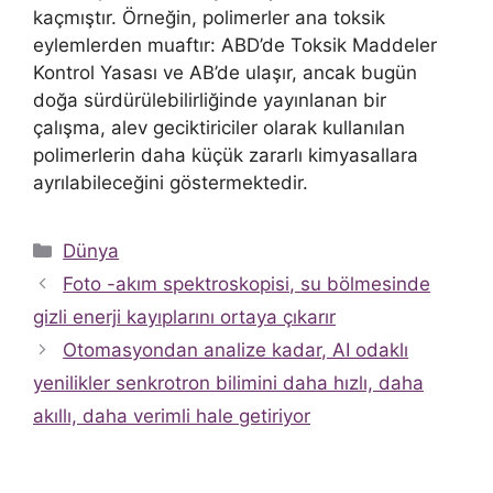
kaçmıştır. Örneğin, polimerler ana toksik
eylemlerden muaftır: ABD’de Toksik Maddeler
Kontrol Yasası ve AB’de ulaşır, ancak bugün
doğa sürdürülebilirliğinde yayınlanan bir
çalışma, alev geciktiriciler olarak kullanılan
polimerlerin daha küçük zararlı kimyasallara
ayrılabileceğini göstermektedir.
Kategoriler
Dünya
Foto -akım spektroskopisi, su bölmesinde
gizli enerji kayıplarını ortaya çıkarır
Otomasyondan analize kadar, AI odaklı
yenilikler senkrotron bilimini daha hızlı, daha
akıllı, daha verimli hale getiriyor