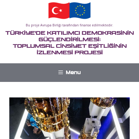
İçeriğe
atla
Bu proje Avrupa Birliği tarafından finanse edilmektedir.
TÜRKİYE'DE KATILIMCI DEMOKRASİNİN
GÜÇLENDİRİLMESİ:
TOPLUMSAL CİNSİYET EŞİTLİĞİNİN
İZLENMESİ PROJESİ
Menu