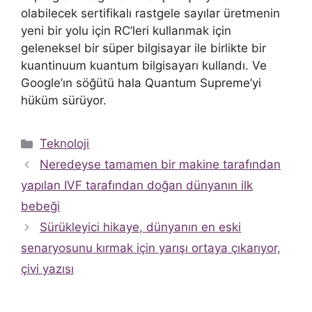
olabilecek sertifikalı rastgele sayılar üretmenin
yeni bir yolu için RC’leri kullanmak için
geleneksel bir süper bilgisayar ile birlikte bir
kuantinuum kuantum bilgisayarı kullandı. Ve
Google’ın söğütü hala Quantum Supreme’yi
hüküm sürüyor.
Kategoriler
Teknoloji
Neredeyse tamamen bir makine tarafından
yapılan IVF tarafından doğan dünyanın ilk
bebeği
Sürükleyici hikaye, dünyanın en eski
senaryosunu kırmak için yarışı ortaya çıkarıyor,
çivi yazısı