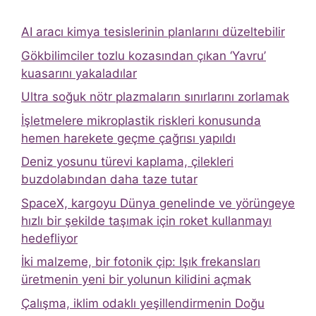
AI aracı kimya tesislerinin planlarını düzeltebilir
Gökbilimciler tozlu kozasından çıkan ‘Yavru’
kuasarını yakaladılar
Ultra soğuk nötr plazmaların sınırlarını zorlamak
İşletmelere mikroplastik riskleri konusunda
hemen harekete geçme çağrısı yapıldı
Deniz yosunu türevi kaplama, çilekleri
buzdolabından daha taze tutar
SpaceX, kargoyu Dünya genelinde ve yörüngeye
hızlı bir şekilde taşımak için roket kullanmayı
hedefliyor
İki malzeme, bir fotonik çip: Işık frekansları
üretmenin yeni bir yolunun kilidini açmak
Çalışma, iklim odaklı yeşillendirmenin Doğu