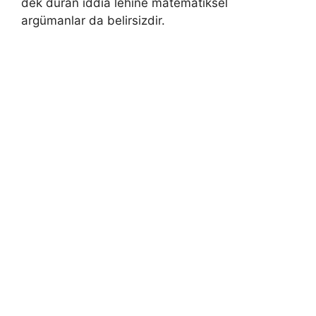
dek duran iddia lehine matematiksel
argümanlar da belirsizdir.