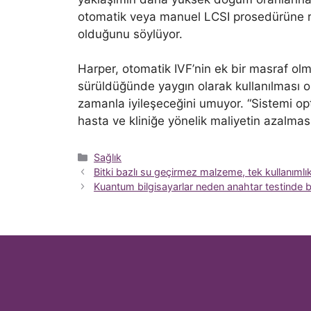
otomatik veya manuel LCSI prosedürüne r
olduğunu söylüyor.
Harper, otomatik IVF’nin ek bir masraf ol
sürüldüğünde yaygın olarak kullanılması o
zamanla iyileşeceğini umuyor. “Sistemi opti
hasta ve kliniğe yönelik maliyetin azalması
Kategoriler
Sağlık
Bitki bazlı su geçirmez malzeme, tek kullanımlık p
Kuantum bilgisayarlar neden anahtar testinde 