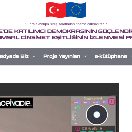
Bu proje Avrupa Birliği tarafından finanse edilmektedir.
E'DE KATILIMCI DEMOKRASİNİN GÜÇLENDİR
MSAL CİNSİYET EŞİTLİĞİNİN İZLENMESİ P
edyada Biz
Proje Yayınları
e-kütüphane