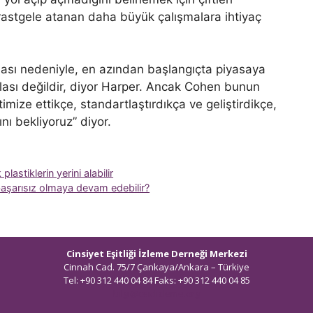
astgele atanan daha büyük çalışmalara ihtiyaç
ması nedeniyle, en azından başlangıçta piyasaya
lası değildir, diyor Harper. Ancak Cohen bunun
mize ettikçe, standartlaştırdıkça ve geliştirdikçe,
nı bekliyoruz” diyor.
lastiklerin yerini alabilir
başarısız olmaya devam edebilir?
Cinsiyet Eşitliği İzleme Derneği Merkezi
Cinnah Cad. 75/7 Çankaya/Ankara – Türkiye
Tel: +90 312 440 04 84 Faks: +90 312 440 04 85
bilgi@ceidizleme.org