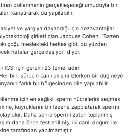
tiren döllenmenin gerçekleşeceği umuduyla bir
rı karıştırarak da yapılabilir.
asiyet ve yargıya dayandığı için dezavantajları
biyoteknoloji şirketi olan Jacques Cohen, “Bazen
tıpkı çoğu meslekteki herkes gibi, bu yüzden
ecek hatalar gerçekleşiyor” diyor.
ı ICSI için gerekli 23 temel adım
 Her biri, sürecin canlı akışını izlerken bir düğmeye
nyanın farklı bir bölgesinden bile yapılabilir.
lenme için en sağlıklı sperm hücrelerini seçmek
makine, kuyruklarını bir lazerle zapplatarak spermi
kolay olur. Daha sonra spermi zaten toplanmış
şım daha önce test edilmiş, iki canlı doğum ile
kine tarafından yapılmamıştır.