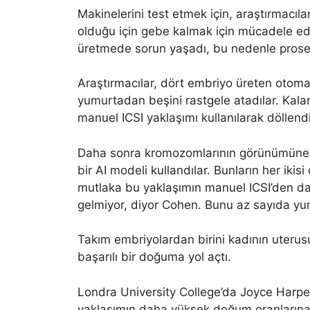
Makinelerini test etmek için, araştırmac
olduğu için gebe kalmak için mücadele eden
üretmede sorun yaşadı, bu nedenle prosedü
Araştırmacılar, dört embriyo üreten otoma
yumurtadan beşini rastgele atadılar. Kal
manuel ICSI yaklaşımı kullanılarak döllendi
Daha sonra kromozomlarının görünümüne d
bir AI modeli kullandılar. Bunların her ikis
mutlaka bu yaklaşımın manuel ICSI’den dah
gelmiyor, diyor Cohen. Bunu az sayıda yu
Takım embriyolardan birini kadının uterusu
başarılı bir doğuma yol açtı.
Londra University College’da Joyce Harper
yaklaşımın daha yüksek doğum oranlarına yo