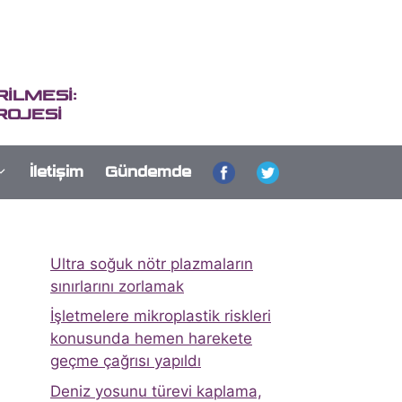
İLMESİ:
ROJESİ
İletişim
Gündemde
Ultra soğuk nötr plazmaların
sınırlarını zorlamak
İşletmelere mikroplastik riskleri
konusunda hemen harekete
geçme çağrısı yapıldı
Deniz yosunu türevi kaplama,