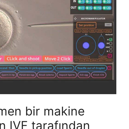
men bir makine
n IVF tarafından