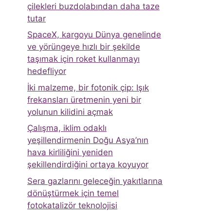
çilekleri buzdolabından daha taze
tutar
SpaceX, kargoyu Dünya genelinde
ve yörüngeye hızlı bir şekilde
taşımak için roket kullanmayı
hedefliyor
İki malzeme, bir fotonik çip: Işık
frekansları üretmenin yeni bir
yolunun kilidini açmak
Çalışma, iklim odaklı
yeşillendirmenin Doğu Asya’nın
hava kirliliğini yeniden
şekillendirdiğini ortaya koyuyor
Sera gazlarını geleceğin yakıtlarına
dönüştürmek için temel
fotokatalizör teknolojisi