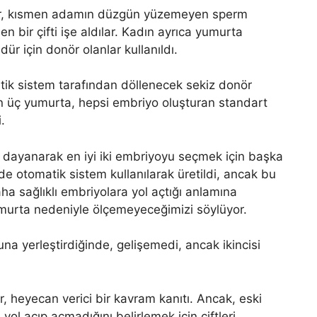
ılar, kısmen adamın düzgün yüzemeyen sperm
 bir çifti işe aldılar. Kadın ayrıca yumurta
r için donör olanlar kullanıldı.
tik sistem tarafından döllenecek sekiz donör
an üç yumurta, hepsi embriyo oluşturan standart
.
ayanarak en iyi iki embriyoyu seçmek için başka
i de otomatik sistem kullanılarak üretildi, ancak bu
a sağlıklı embriyolara yol açtığı anlamına
murta nedeniyle ölçemeyeceğimizi söylüyor.
na yerleştirdiğinde, gelişemedi, ancak ikincisi
, heyecan verici bir kavram kanıtı. Ancak, eski
l açıp açmadığını belirlemek için çiftleri