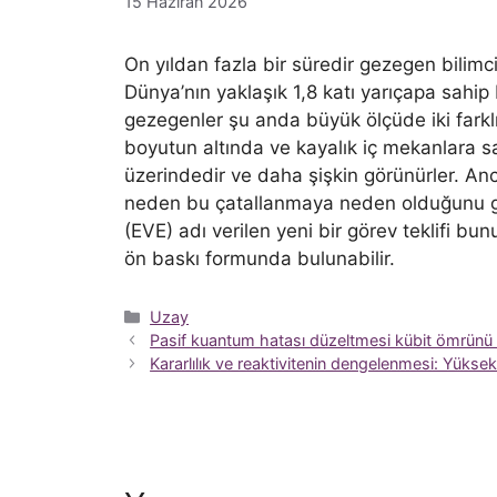
15 Haziran 2026
On yıldan fazla bir süredir gezegen bilimc
Dünya’nın yaklaşık 1,8 katı yarıçapa sahi
gezegenler şu anda büyük ölçüde iki farkl
boyutun altında ve kayalık iç mekanlara sa
üzerindedir ve daha şişkin görünürler. An
neden bu çatallanmaya neden olduğunu ger
(EVE) adı verilen yeni bir görev teklifi bu
ön baskı formunda bulunabilir.
Kategoriler
Uzay
Pasif kuantum hatası düzeltmesi kübit ömrünü i
Kararlılık ve reaktivitenin dengelenmesi: Yüksek