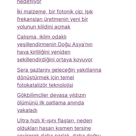
hedefliyor
İki malzeme, bir fotonik çip: Işık
frekansları üretmenin yeni bir
yolunun kilidini açmak
Çalışma, iklim odaklı
yeşillendirmenin Doğu Asya’nın
hava kirliliğini yeniden
şekillendirdiğini ortaya koyuyor
Sera gazlarını geleceğin yakıtlarına
dönüştürmek için temel
fotokatalizör teknolojisi
Gökbilimciler devasa yıldızın
ölümünü ilk patlama anında
yakaladı
Ultra hızlı X-ışını flaşları, neden
oldukları hasarı kısmen tersine
çevirerek daha parlak, daha doğru