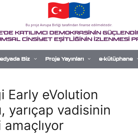
Bu proje Avrupa Birliği tarafından finanse edilmektedir.
E'DE KATILIMCI DEMOKRASİNİN GÜÇLENDİR
MSAL CİNSİYET EŞİTLİĞİNİN İZLENMESİ P
edyada Biz
Proje Yayınları
e-kütüphane
i Early eVolution
, yarıçap vadisinin
 amaçlıyor