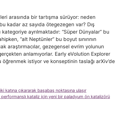
ileri arasında bir tartışma sürüyor: neden
p bu kadar az sayıda ötegezegen var? Dış
ı kategoriye ayrılmaktadır: “Süper Dünyalar” bu
hipken, “alt Neptünler” bu boyut sınırının
cak araştırmacılar, gezegensel evrim yolunun
çekten anlamıyorlar. Early eVolution Explorer
nu öğrenmek istiyor ve konseptinin taslağı arXiv’de
ki katına çıkararak başabaş noktasına ulaşır
 performanslı kataliz için yeni bir paladyum ön katalizörü