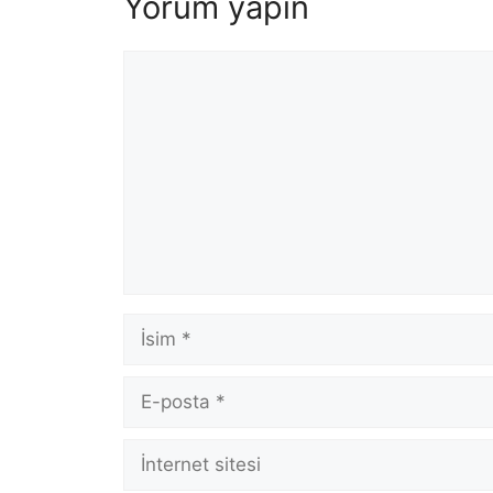
Yorum yapın
Yorum
İsim
E-
posta
İnternet
sitesi