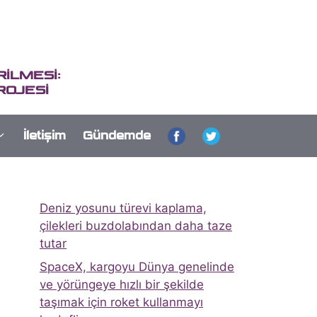
İLMESİ:
ROJESİ
İletişim
Gündemde
Deniz yosunu türevi kaplama,
çilekleri buzdolabından daha taze
tutar
SpaceX, kargoyu Dünya genelinde
ve yörüngeye hızlı bir şekilde
taşımak için roket kullanmayı