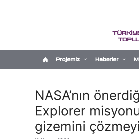
İçeriğe
atla
TÜRKİY
TOPLU
Projemiz
Haberler
M
NASA’nın önerdiğ
Explorer misyonu
gizemini çözmeyi