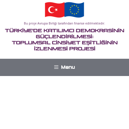
İçeriğe
atla
Bu proje Avrupa Birliği tarafından finanse edilmektedir.
TÜRKİYE'DE KATILIMCI DEMOKRASİNİN
GÜÇLENDİRİLMESİ:
TOPLUMSAL CİNSİYET EŞİTLİĞİNİN
İZLENMESİ PROJESİ
Menu