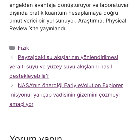
engelden avantaja dönüştürüyor ve laboratuvar
dışında pratik kuantum hesaplamaya doğru
umut verici bir yol sunuyor. Araştırma, Physical
Review X’te yayınlandı.
Kategoriler
Fizik
Peyzajdaki su akışlarının yönlendirilmesi
yeraltı suyu ve yüzey suyu akışlarını nasıl
destekleyebilir?
NASA’nın önerdiği Early eVolution Explorer
misyonu, yarıçap vadisinin gizemini çözmeyi
amaçlıyor
Yorum yapın