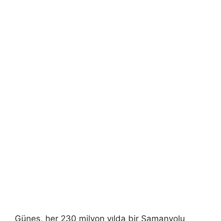
Güneş, her 230 milyon yılda bir Samanyolu