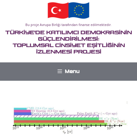
İçeriğe
atla
Bu proje Avrupa Birliği tarafından finanse edilmektedir.
TÜRKİYE'DE KATILIMCI DEMOKRASİNİN
GÜÇLENDİRİLMESİ:
TOPLUMSAL CİNSİYET EŞİTLİĞİNİN
İZLENMESİ PROJESİ
Menu