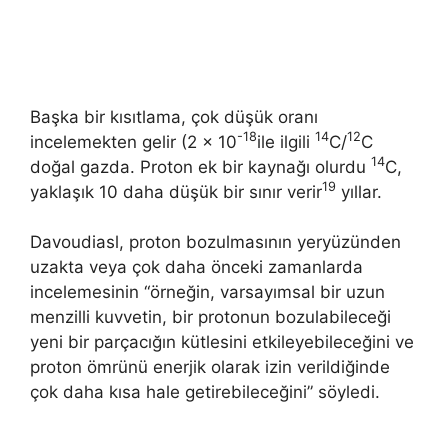
Başka bir kısıtlama, çok düşük oranı
-18
14
12
incelemekten gelir (2 × 10
ile ilgili
C/
C
14
doğal gazda. Proton ek bir kaynağı olurdu
C,
19
yaklaşık 10 daha düşük bir sınır verir
yıllar.
Davoudiasl, proton bozulmasının yeryüzünden
uzakta veya çok daha önceki zamanlarda
incelemesinin “örneğin, varsayımsal bir uzun
menzilli kuvvetin, bir protonun bozulabileceği
yeni bir parçacığın kütlesini etkileyebileceğini ve
proton ömrünü enerjik olarak izin verildiğinde
çok daha kısa hale getirebileceğini” söyledi.