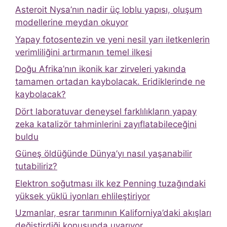
Asteroit Nysa’nın nadir üç loblu yapısı, oluşum
modellerine meydan okuyor
Yapay fotosentezin ve yeni nesil yarı iletkenlerin
verimliliğini artırmanın temel ilkesi
Doğu Afrika’nın ikonik kar zirveleri yakında
tamamen ortadan kaybolacak. Eridiklerinde ne
kaybolacak?
Dört laboratuvar deneysel farklılıkların yapay
zeka katalizör tahminlerini zayıflatabileceğini
buldu
Güneş öldüğünde Dünya’yı nasıl yaşanabilir
tutabiliriz?
Elektron soğutması ilk kez Penning tuzağındaki
yüksek yüklü iyonları ehlileştiriyor
Uzmanlar, esrar tarımının Kaliforniya’daki akışları
değiştirdiği konusunda uyarıyor