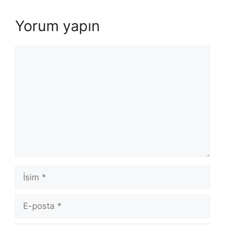
Yorum yapın
Yorum
İsim
E-
posta