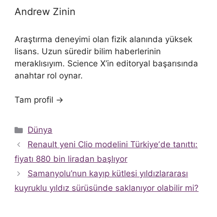
Andrew Zinin
Araştırma deneyimi olan fizik alanında yüksek
lisans. Uzun süredir bilim haberlerinin
meraklısıyım. Science X’in editoryal başarısında
anahtar rol oynar.
Tam profil →
Kategoriler
Dünya
Renault yeni Clio modelini Türkiyeʼde tanıttı:
fiyatı 880 bin liradan başlıyor
Samanyolu’nun kayıp kütlesi yıldızlararası
kuyruklu yıldız sürüsünde saklanıyor olabilir mi?