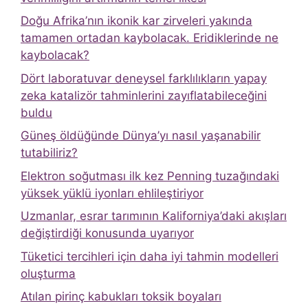
Doğu Afrika’nın ikonik kar zirveleri yakında
tamamen ortadan kaybolacak. Eridiklerinde ne
kaybolacak?
Dört laboratuvar deneysel farklılıkların yapay
zeka katalizör tahminlerini zayıflatabileceğini
buldu
Güneş öldüğünde Dünya’yı nasıl yaşanabilir
tutabiliriz?
Elektron soğutması ilk kez Penning tuzağındaki
yüksek yüklü iyonları ehlileştiriyor
Uzmanlar, esrar tarımının Kaliforniya’daki akışları
değiştirdiği konusunda uyarıyor
Tüketici tercihleri ​​için daha iyi tahmin modelleri
oluşturma
Atılan pirinç kabukları toksik boyaları