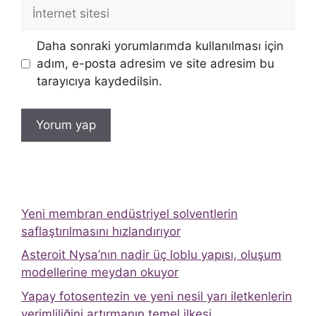
İnternet
sitesi
Daha sonraki yorumlarımda kullanılması için
adım, e-posta adresim ve site adresim bu
tarayıcıya kaydedilsin.
Yeni membran endüstriyel solventlerin
saflaştırılmasını hızlandırıyor
Asteroit Nysa’nın nadir üç loblu yapısı, oluşum
modellerine meydan okuyor
Yapay fotosentezin ve yeni nesil yarı iletkenlerin
verimliliğini artırmanın temel ilkesi