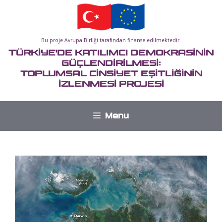
İçeriğe
atla
Bu proje Avrupa Birliği tarafından finanse edilmektedir.
TÜRKİYE'DE KATILIMCI DEMOKRASİNİN
GÜÇLENDİRİLMESİ:
TOPLUMSAL CİNSİYET EŞİTLİĞİNİN
İZLENMESİ PROJESİ
Menu