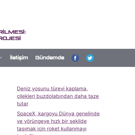
İLMESİ:
ROJESİ
İletişim
Gündemde
Deniz yosunu türevi kaplama,
çilekleri buzdolabından daha taze
tutar
SpaceX, kargoyu Dünya genelinde
ve yörüngeye hızlı bir şekilde
taşımak için roket kullanmayı