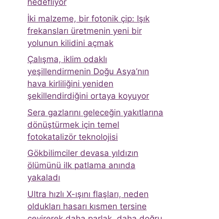
hedefliyor
İki malzeme, bir fotonik çip: Işık
frekansları üretmenin yeni bir
yolunun kilidini açmak
Çalışma, iklim odaklı
yeşillendirmenin Doğu Asya’nın
hava kirliliğini yeniden
şekillendirdiğini ortaya koyuyor
Sera gazlarını geleceğin yakıtlarına
dönüştürmek için temel
fotokatalizör teknolojisi
Gökbilimciler devasa yıldızın
ölümünü ilk patlama anında
yakaladı
Ultra hızlı X-ışını flaşları, neden
oldukları hasarı kısmen tersine
çevirerek daha parlak, daha doğru