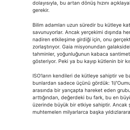
dolayısıyla, bu artan dönüş hızını açıklay
gerekir.
Bilim adamları uzun süredir bu kütleye k
savunuyorlar. Ancak yerçekimi dışında her
nadiren etkileşime girdiği için, onu gerçek
zorlaştırıyor. Gaia misyonundan galakside
tahminler, yoğunluğunun kabaca santimet
gösteriyor. Peki ya bu kayıp kütlenin bir k
ISO’ların kendileri de kütleye sahiptir ve b
bunlardan sadece üçünü gördük: 1I/’Oumu
arasında bir yarıçapta hareket eden grubu
arttığından, değerdeki bu fark, bu en büyük
üzerinde büyük bir etkiye sahiptir. Ancak
muhtemelen milyarlarca başka yıldızlarar