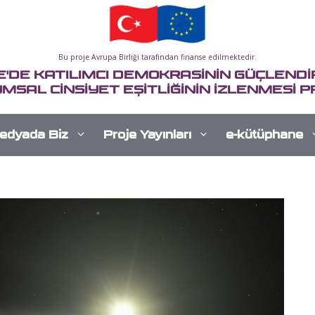
Bu proje Avrupa Birliği tarafından finanse edilmektedir.
E'DE KATILIMCI DEMOKRASİNİN GÜÇLENDİR
MSAL CİNSİYET EŞİTLİĞİNİN İZLENMESİ P
edyada Biz
Proje Yayınları
e-kütüphane