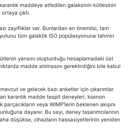
karanlık maddeye atfedilen galaksinin kütlesinin
 ortaya çıktı.
ı zayıflıklar var. Bunlardan en önemlisi, tam
oyutunu tüm galaktik ISO popülasyonuna tahmin
 kütlenin yarısını oluşturduğu hesaplamadaki üst
” miktarda madde atılmasını gerektirdiğini bile kabul
evcut ve gelecek bazı anketler için çıkarımlar
an karanlık madde tespit deneyleri, ksenon
k parçacıkların veya WIMP’lerin beklenen akışını
nluğuna dayanır. Bu sayı, deney tasarımcılarının
aha düşükse, cihazların hassasiyetlerinin yeniden