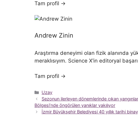
Tam profil →
Andrew Zinin
Araştırma deneyimi olan fizik alanında yük
meraklısıyım. Science X’in editoryal başar
Tam profil →
Kategoriler
Uzay
Sezonun ilerleyen dönemlerinde çıkan yangınları
Bölgesi’nde öngörülen yanıklar yakılıyor
İzmir Büyükşehir Belediyesi 40 yıllık tarihi bin