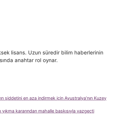
sek lisans. Uzun süredir bilim haberlerinin
ısında anahtar rol oynar.
n şiddetini en aza indirmek için Avustralya’nın Kuzey
ayı yıkma kararından mahalle baskısıyla vazgeçti