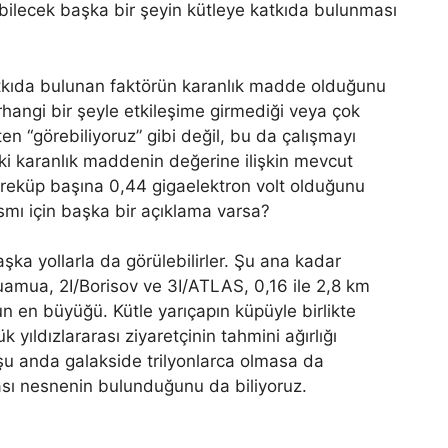
abilecek başka bir şeyin kütleye katkıda bulunması
atkıda bulunan faktörün karanlık madde olduğunu
hangi bir şeyle etkileşime girmediği veya çok
ten “görebiliyoruz” gibi değil, bu da çalışmayı
ki karanlık maddenin değerine ilişkin mevcut
reküp başına 0,44 gigaelektron volt olduğunu
ısmı için başka bir açıklama varsa?
aşka yollarla da görülebilirler. Şu ana kadar
amua, 2I/Borisov ve 3I/ATLAS, 0,16 ile 2,8 km
n en büyüğü. Kütle yarıçapın küpüyle birlikte
 yıldızlararası ziyaretçinin tahmini ağırlığı
 şu anda galakside trilyonlarca olmasa da
ası nesnenin bulunduğunu da biliyoruz.