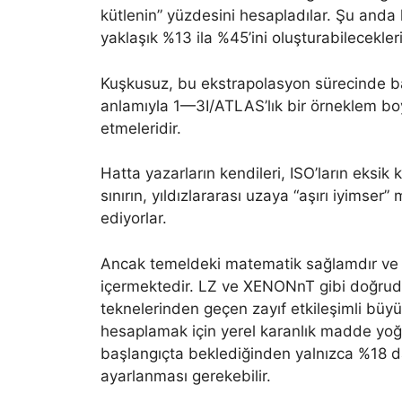
kütlenin” yüzdesini hesapladılar. Şu anda 
yaklaşık %13 ila %45’ini oluşturabilecekleri
Kuşkusuz, bu ekstrapolasyon sürecinde baz
anlamıyla 1—3I/ATLAS’lık bir örneklem b
etmeleridir.
Hatta yazarların kendileri, ISO’ların eksik
sınırın, yıldızlararası uzaya “aşırı iyimser
ediyorlar.
Ancak temeldeki matematik sağlamdır ve m
içermektedir. LZ ve XENONnT gibi doğrud
teknelerinden geçen zayıf etkileşimli büyü
hesaplamak için yerel karanlık madde yoğu
başlangıçta beklediğinden yalnızca %18 d
ayarlanması gerekebilir.