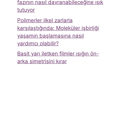
fazının nasıl davranabileceğine ışık
tutuyor
Polimerler ilkel zarlarla
karşılaştığında: Moleküler işbirliği
yaşamın başlamasına nasıl
yardımcı olabilir?
Basit yarı iletken filmler ışığın ön-
arka simetrisini kırar