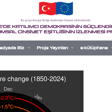
Bu proje Avrupa Birliği tarafından finanse edilmektedir.
E'DE KATILIMCI DEMOKRASİNİN GÜÇLENDİR
MSAL CİNSİYET EŞİTLİĞİNİN İZLENMESİ P
edyada Biz
Proje Yayınları
e-kütüphane