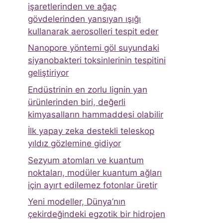
işaretlerinden ve ağaç
gövdelerinden yansıyan ışığı
kullanarak aerosolleri tespit eder
Nanopore yöntemi göl suyundaki
siyanobakteri toksinlerinin tespitini
geliştiriyor
Endüstrinin en zorlu lignin yan
ürünlerinden biri, değerli
kimyasalların hammaddesi olabilir
İlk yapay zeka destekli teleskop
yıldız gözlemine gidiyor
Sezyum atomları ve kuantum
noktaları, modüler kuantum ağları
için ayırt edilemez fotonlar üretir
Yeni modeller, Dünya’nın
çekirdeğindeki egzotik bir hidrojen