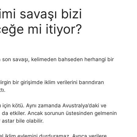
imi savaşı bizi
ceğe mi itiyor?
in son savaşı, kelimeden bahseden herhangi bir
rgin bir girişimde iklim verilerini barındıran
tı.
ı için kötü. Aynı zamanda Avustralya’daki ve
ı da etkiler. Ancak sorunun üstesinden gelmenin
astar bile olabilir.
 iklim eylemini durduramaz. Ayrıca verilere