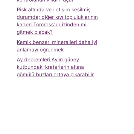
Risk altında ve iletişim kesilmiş
durumda; diğer kıyı topluluklarının
kaderi Torcross’un izinden mi
gitmek olacak?
Kemik benzeri mineralleri daha iyi
anlamayı öğrenmek
Ay depremleri Ay’ın güney
kutbundaki kraterlerin altına
gömülü buzları ortaya çıkarabilir