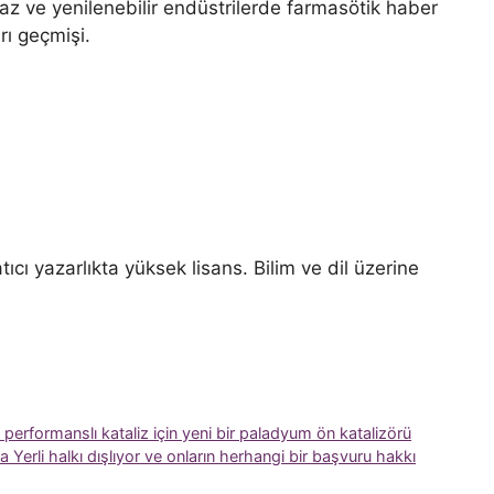
gaz ve yenilenebilir endüstrilerde farmasötik haber
rı geçmişi.
ıcı yazarlıkta yüksek lisans. Bilim ve dil üzerine
 performanslı kataliz için yeni bir paladyum ön katalizörü
a Yerli halkı dışlıyor ve onların herhangi bir başvuru hakkı