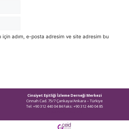
 için adım, e-posta adresim ve site adresim bu
Cinsiyet Eşitliği İzleme Derneği Merkezi
Cinnah Cad. 75/7 Çankaya/Ankara – Türkiye
Tel: +90 312 440 04 84 Faks: +90 312 440 04 85
bilgi@ceidizleme.org