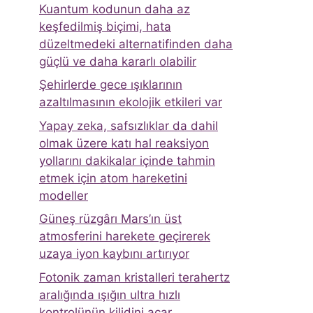
Kuantum kodunun daha az
keşfedilmiş biçimi, hata
düzeltmedeki alternatifinden daha
güçlü ve daha kararlı olabilir
Şehirlerde gece ışıklarının
azaltılmasının ekolojik etkileri var
Yapay zeka, safsızlıklar da dahil
olmak üzere katı hal reaksiyon
yollarını dakikalar içinde tahmin
etmek için atom hareketini
modeller
Güneş rüzgârı Mars’ın üst
atmosferini harekete geçirerek
uzaya iyon kaybını artırıyor
Fotonik zaman kristalleri terahertz
aralığında ışığın ultra hızlı
kontrolünün kilidini açar