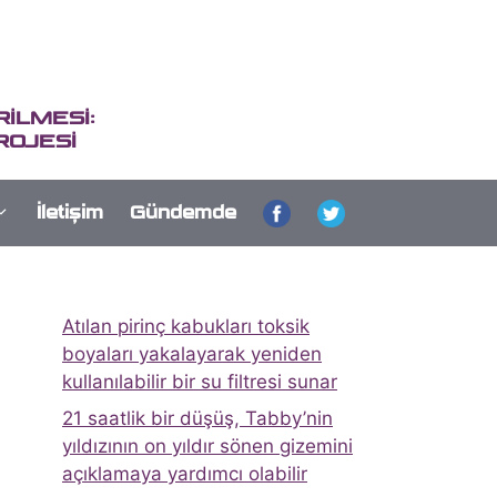
İLMESİ:
ROJESİ
İletişim
Gündemde
Atılan pirinç kabukları toksik
boyaları yakalayarak yeniden
kullanılabilir bir su filtresi sunar
21 saatlik bir düşüş, Tabby’nin
yıldızının on yıldır sönen gizemini
açıklamaya yardımcı olabilir