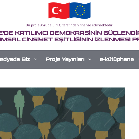
Bu proje Avrupa Birliği tarafından finanse edilmektedir.
E'DE KATILIMCI DEMOKRASİNİN GÜÇLENDİR
MSAL CİNSİYET EŞİTLİĞİNİN İZLENMESİ P
edyada Biz
Proje Yayınları
e-kütüphane