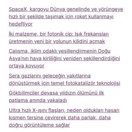
SpaceX, kargoyu Dünya genelinde ve yörüngeye
hızlı bir şekilde taşımak için roket kullanmayı
hedefliyor
İki malzeme, bir fotonik çip: Işık frekansları
üretmenin yeni bir yolunun kilidini açmak
Çalışma, iklim odaklı yeşillendirmenin Doğu
Asya’nın hava kirliliğini yeniden şekillendirdiğini
ortaya koyuyor
Sera gazlarını geleceğin yakıtlarına
dönüştürmek için temel fotokatalizör teknolojisi
Gökbilimciler devasa yıldızın ölümünü ilk
patlama anında yakaladı
Ultra hızlı X-ışını flaşları, neden oldukları hasarı
kısmen tersine çevirerek daha parlak, daha
doğru görüntüleme sağlar