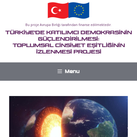
İçeriğe
atla
Bu proje Avrupa Birliği tarafından finanse edilmektedir.
TÜRKİYE'DE KATILIMCI DEMOKRASİNİN
GÜÇLENDİRİLMESİ:
TOPLUMSAL CİNSİYET EŞİTLİĞİNİN
İZLENMESİ PROJESİ
Menu