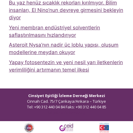
Bu yaz henüz sıcaklık rekorları kırılmıyor. Bilim
insanları, El Nino’nun devreye girmesini bekleyin
diyor
Yeni membran endüstriyel solventlerin
saflaştırılmasını hızlandırıyor
Asteroit Nysa’nın nadir üç loblu yapısı, oluşum
modellerine meydan okuyor
Yapay fotosentezin ve yeni nesil yarı iletkenlerin
verimliliğini artırmanın temel ilkesi
Cinsiyet Eşitliği İzleme Derneği Merkezi
Cinnah Cad. 75/7 Çankaya/Ankara – Türkiye
Tel: +90 312 440 04 84 Faks: +90 312 440 04 85
bilgi@ceidizleme.org