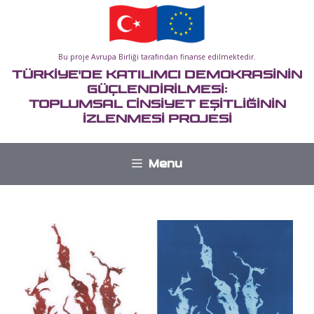
İçeriğe
atla
Bu proje Avrupa Birliği tarafından finanse edilmektedir.
TÜRKİYE'DE KATILIMCI DEMOKRASİNİN
GÜÇLENDİRİLMESİ:
TOPLUMSAL CİNSİYET EŞİTLİĞİNİN
İZLENMESİ PROJESİ
Menu