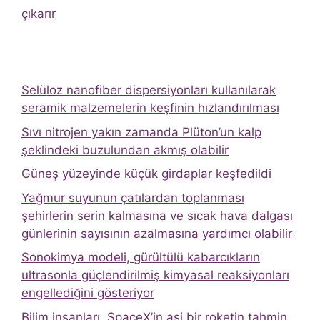
çıkarır
Selüloz nanofiber dispersiyonları kullanılarak
seramik malzemelerin keşfinin hızlandırılması
Sıvı nitrojen yakın zamanda Plüton’un kalp
şeklindeki buzulundan akmış olabilir
Güneş yüzeyinde küçük girdaplar keşfedildi
Yağmur suyunun çatılardan toplanması
şehirlerin serin kalmasına ve sıcak hava dalgası
günlerinin sayısının azalmasına yardımcı olabilir
Sonokimya modeli, gürültülü kabarcıkların
ultrasonla güçlendirilmiş kimyasal reaksiyonları
engellediğini gösteriyor
Bilim insanları, SpaceX’in asi bir roketin tahmin