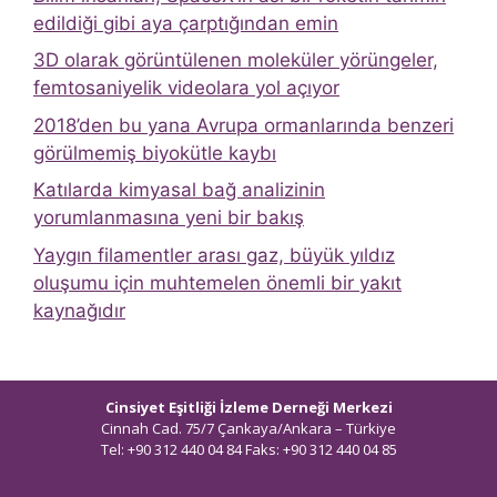
edildiği gibi aya çarptığından emin
3D olarak görüntülenen moleküler yörüngeler,
femtosaniyelik videolara yol açıyor
2018’den bu yana Avrupa ormanlarında benzeri
görülmemiş biyokütle kaybı
Katılarda kimyasal bağ analizinin
yorumlanmasına yeni bir bakış
Yaygın filamentler arası gaz, büyük yıldız
oluşumu için muhtemelen önemli bir yakıt
kaynağıdır
Cinsiyet Eşitliği İzleme Derneği Merkezi
Cinnah Cad. 75/7 Çankaya/Ankara – Türkiye
Tel: +90 312 440 04 84 Faks: +90 312 440 04 85
bilgi@ceidizleme.org