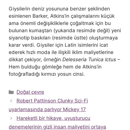
Giysilerin deniz yosununa benzer şeklinden
esinlenen Barker, Atkins’in çalışmalarını küçük
ama önemli değişikliklerle çoğaltmak için bu
bulunan kumaştan (yukarıda resimde değil) yeni
siyanotip baskıları (resimde üstte) oluşturmaya
karar verdi. Giysiler için Latin isimlerini icat
ederek hızlı moda ile ilişkili iklim maliyetlerine
dikkat çekiyor, örneğin
Delesseria Tunica Ictus
–
Hem bulduğu gömleğe hem de Atkins’in
fotoğrafladığı kırmızı yosun cinsi.
Kategoriler
Doğal çevre
Robert Pattinson Clunky Sci-Fi
uyarlamasında parlıyor Mickey 17
Hareketli bir hikaye, uyuşturucu
denemelerinin gizli insan maliyetini ortaya