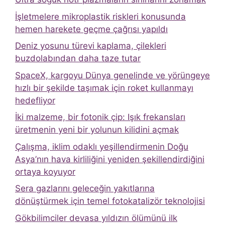
İşletmelere mikroplastik riskleri konusunda
hemen harekete geçme çağrısı yapıldı
Deniz yosunu türevi kaplama, çilekleri
buzdolabından daha taze tutar
SpaceX, kargoyu Dünya genelinde ve yörüngeye
hızlı bir şekilde taşımak için roket kullanmayı
hedefliyor
İki malzeme, bir fotonik çip: Işık frekansları
üretmenin yeni bir yolunun kilidini açmak
Çalışma, iklim odaklı yeşillendirmenin Doğu
Asya’nın hava kirliliğini yeniden şekillendirdiğini
ortaya koyuyor
Sera gazlarını geleceğin yakıtlarına
dönüştürmek için temel fotokatalizör teknolojisi
Gökbilimciler devasa yıldızın ölümünü ilk