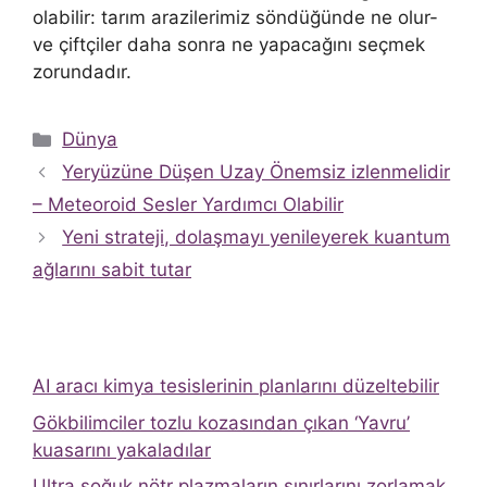
olabilir: tarım arazilerimiz söndüğünde ne olur-
ve çiftçiler daha sonra ne yapacağını seçmek
zorundadır.
Kategoriler
Dünya
Yeryüzüne Düşen Uzay Önemsiz izlenmelidir
– Meteoroid Sesler Yardımcı Olabilir
Yeni strateji, dolaşmayı yenileyerek kuantum
ağlarını sabit tutar
AI aracı kimya tesislerinin planlarını düzeltebilir
Gökbilimciler tozlu kozasından çıkan ‘Yavru’
kuasarını yakaladılar
Ultra soğuk nötr plazmaların sınırlarını zorlamak