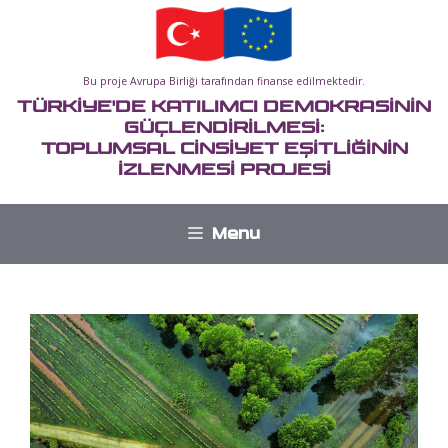
İçeriğe
atla
Bu proje Avrupa Birliği tarafından finanse edilmektedir.
TÜRKİYE'DE KATILIMCI DEMOKRASİNİN
GÜÇLENDİRİLMESİ:
TOPLUMSAL CİNSİYET EŞİTLİĞİNİN
İZLENMESİ PROJESİ
Menu