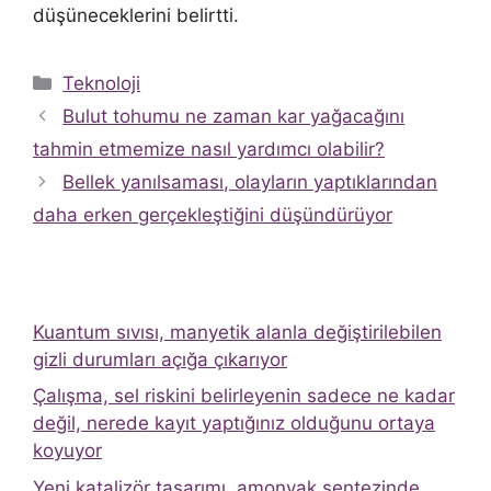
düşüneceklerini belirtti.
Kategoriler
Teknoloji
Bulut tohumu ne zaman kar yağacağını
tahmin etmemize nasıl yardımcı olabilir?
Bellek yanılsaması, olayların yaptıklarından
daha erken gerçekleştiğini düşündürüyor
Kuantum sıvısı, manyetik alanla değiştirilebilen
gizli durumları açığa çıkarıyor
Çalışma, sel riskini belirleyenin sadece ne kadar
değil, nerede kayıt yaptığınız olduğunu ortaya
koyuyor
Yeni katalizör tasarımı, amonyak sentezinde