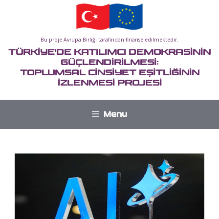
İçeriğe
atla
Bu proje Avrupa Birliği tarafından finanse edilmektedir.
TÜRKİYE'DE KATILIMCI DEMOKRASİNİN
GÜÇLENDİRİLMESİ:
TOPLUMSAL CİNSİYET EŞİTLİĞİNİN
İZLENMESİ PROJESİ
Menu