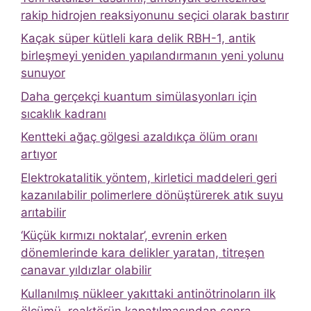
rakip hidrojen reaksiyonunu seçici olarak bastırır
Kaçak süper kütleli kara delik RBH-1, antik
birleşmeyi yeniden yapılandırmanın yeni yolunu
sunuyor
Daha gerçekçi kuantum simülasyonları için
sıcaklık kadranı
Kentteki ağaç gölgesi azaldıkça ölüm oranı
artıyor
Elektrokatalitik yöntem, kirletici maddeleri geri
kazanılabilir polimerlere dönüştürerek atık suyu
arıtabilir
‘Küçük kırmızı noktalar’, evrenin erken
dönemlerinde kara delikler yaratan, titreşen
canavar yıldızlar olabilir
Kullanılmış nükleer yakıttaki antinötrinoların ilk
ölçümü, reaktörün kapatılmasından sonra