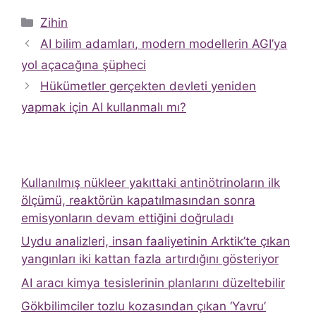
Kategoriler
Zihin
AI bilim adamları, modern modellerin AGI’ya
yol açacağına şüpheci
Hükümetler gerçekten devleti yeniden
yapmak için AI kullanmalı mı?
Kullanılmış nükleer yakıttaki antinötrinoların ilk
ölçümü, reaktörün kapatılmasından sonra
emisyonların devam ettiğini doğruladı
Uydu analizleri, insan faaliyetinin Arktik’te çıkan
yangınları iki kattan fazla artırdığını gösteriyor
AI aracı kimya tesislerinin planlarını düzeltebilir
Gökbilimciler tozlu kozasından çıkan ‘Yavru’