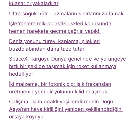
kuasarını yakaladılar
Ultra soğuk nötr plazmaların sınırlarını zorlamak
İşletmelere mikroplastik riskleri konusunda
hemen harekete geçme çağrısı yapıldı
Deniz yosunu türevi kaplama, çilekleri
buzdolabından daha taze tutar
SpaceX, kargoyu Dünya genelinde ve yörüngeye
hızlı bir şekilde taşımak için roket kullanmayı
hedefliyor
İki malzeme, bir fotonik çip: Işık frekansları
üretmenin yeni bir yolunun kilidini açmak
Çalışma, iklim odaklı yeşillendirmenin Doğu
Asya’nın hava kirliliğini yeniden şekillendirdiğini
ortaya koyuyor