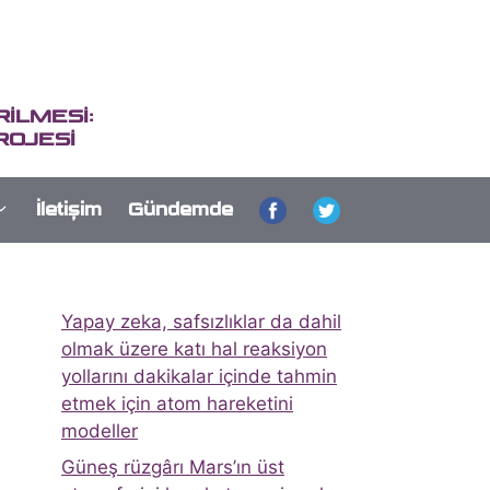
İLMESİ:
ROJESİ
İletişim
Gündemde
Yapay zeka, safsızlıklar da dahil
olmak üzere katı hal reaksiyon
yollarını dakikalar içinde tahmin
etmek için atom hareketini
modeller
Güneş rüzgârı Mars’ın üst