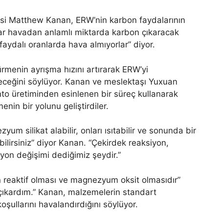
tesi Matthew Kanan, ERW’nin karbon faydalarının
tlar havadan anlamlı miktarda karbon çıkaracak
 faydalı oranlarda hava almıyorlar” diyor.
ürmenin ayrışma hızını artırarak ERW’yi
ireceğini söylüyor. Kanan ve meslektaşı Yuxuan
to üretiminden esinlenen bir süreç kullanarak
nin bir yolunu geliştirdiler.
um silikat alabilir, onları ısıtabilir ve sonunda bir
ilirsiniz” diyor Kanan. “Çekirdek reaksiyon,
yon değişimi dediğimiz şeydir.”
ın reaktif olması ve magnezyum oksit olmasıdır”
 çıkardım.” Kanan, malzemelerin standart
oşullarını havalandırdığını söylüyor.