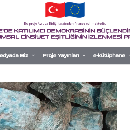
Bu proje Avrupa Birliği tarafından finanse edilmektedir.
E'DE KATILIMCI DEMOKRASİNİN GÜÇLENDİR
MSAL CİNSİYET EŞİTLİĞİNİN İZLENMESİ P
edyada Biz
Proje Yayınları
e-kütüphane