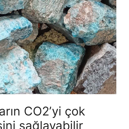
ların CO2’yi çok
ni sağlayabilir