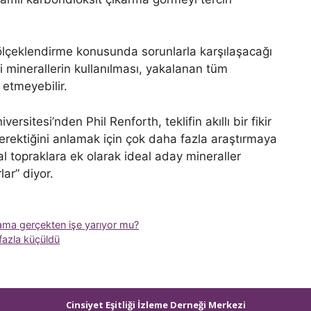
ölçeklendirme konusunda sorunlarla karşılaşacağı
 minerallerin kullanılması, yakalanan tüm
 etmeyebilir.
ersitesi’nden Phil Renforth, teklifin akıllı bir fikir
erektiğini anlamak için çok daha fazla araştırmaya
l topraklara ek olarak ideal aday mineraller
ar” diyor.
– ama gerçekten işe yarıyor mu?
fazla küçüldü
Cinsiyet Eşitliği İzleme Derneği Merkezi