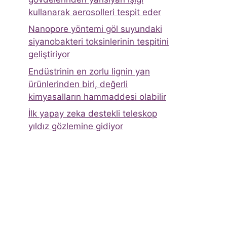
kullanarak aerosolleri tespit eder
Nanopore yöntemi göl suyundaki
siyanobakteri toksinlerinin tespitini
geliştiriyor
Endüstrinin en zorlu lignin yan
ürünlerinden biri, değerli
kimyasalların hammaddesi olabilir
İlk yapay zeka destekli teleskop
yıldız gözlemine gidiyor