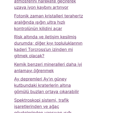
atmosferini harekete geçirerek
uzaya iyon kaybını artırıyor
Fotonik zaman kristalleri terahertz
aralığında ışığın ultra hızlı
kontrolünün kilidini açar
Risk altında ve iletişim kesilmiş
durumda; diğer kıyı topluluklarının
kaderi Torcross’un izinden mi
gitmek olacak?
Kemik benzeri mineralleri daha iyi
anlamayı öğrenmek
Ay depremleri Ay’ın güney
kutbundaki kraterlerin altına
gömülü buzları ortaya çıkarabilir
Spektroskopi sistemi, trafik
işaretlerinden ve ağaç
gövdelerinden yansıyan ışığı