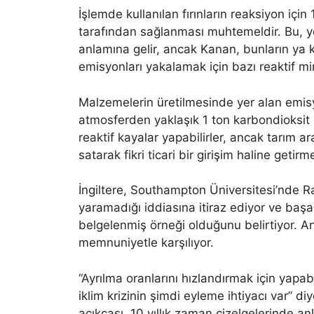
İşlemde kullanılan fırınların reaksiyon için
tarafından sağlanması muhtemeldir. Bu, y
anlamına gelir, ancak Kanan, bunların ya 
emisyonları yakalamak için bazı reaktif mi
Malzemelerin üretilmesinde yer alan emisy
atmosferden yaklaşık 1 ton karbondioksit 
reaktif kayalar yapabilirler, ancak tarım a
satarak fikri ticari bir girişim haline getir
İngiltere, Southampton Üniversitesi’nde 
yaramadığı iddiasına itiraz ediyor ve başa
belgelenmiş örneği olduğunu belirtiyor. Anc
memnuniyetle karşılıyor.
“Ayrılma oranlarını hızlandırmak için yapab
iklim krizinin şimdi eyleme ihtiyacı var” d
açıkçası, 10 yıllık zaman çizelgelerinde a