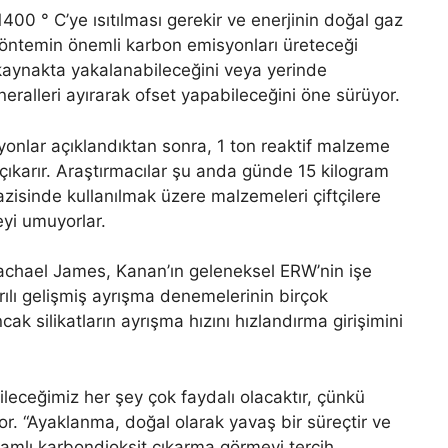
 1400 ° C’ye ısıtılması gerekir ve enerjinin doğal gaz
öntemin önemli karbon emisyonları üreteceği
kaynakta yakalanabileceğini veya yerinde
neralleri ayırarak ofset yapabileceğini öne sürüyor.
onlar açıklandıktan sonra, 1 ton reaktif malzeme
çıkarır. Araştırmacılar şu anda günde 15 kilogram
razisinde kullanılmak üzere malzemeleri çiftçilere
meyi umuyorlar.
Rachael James, Kanan’ın geleneksel ERW’nin işe
rılı gelişmiş ayrışma denemelerinin birçok
ak silikatların ayrışma hızını hızlandırma girişimini
ileceğimiz her şey çok faydalı olacaktır, çünkü
iyor. “Ayaklanma, doğal olarak yavaş bir süreçtir ve
nlamlı karbondioksit çıkarma görmeyi tercih