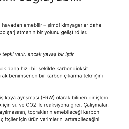
yi havadan emebilir – şimdi kimyagerler daha
bo şarj etmenin bir yolunu geliştirdiler.
tepki verir, ancak yavaş bir iştir
çok daha hızlı bir şekilde karbondioksit
arak benimsenen bir karbon çıkarma tekniğini
şmiş kaya ayrışması (ERW) olarak bilinen bir işlem
için su ve CO2 ile reaksiyona girer. Çalışmalar,
 yayılmasının, toprakların emebileceği karbon
iftçiler için ürün verimlerini artırabileceğini