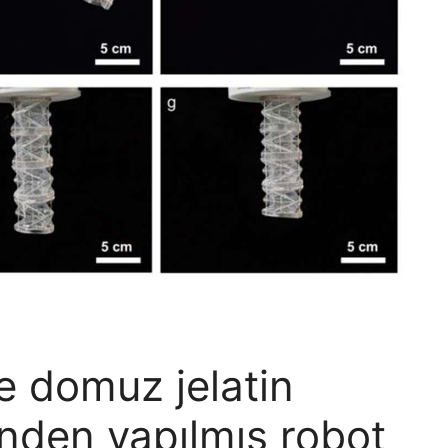
e domuz jelatin
nden yapılmış robot