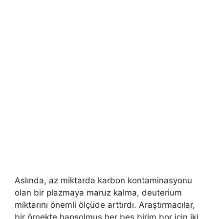
Aslında, az miktarda karbon kontaminasyonu
olan bir plazmaya maruz kalma, deuterium
miktarını önemli ölçüde arttırdı. Araştırmacılar,
bir örnekte hapsolmuş her beş birim bor için iki