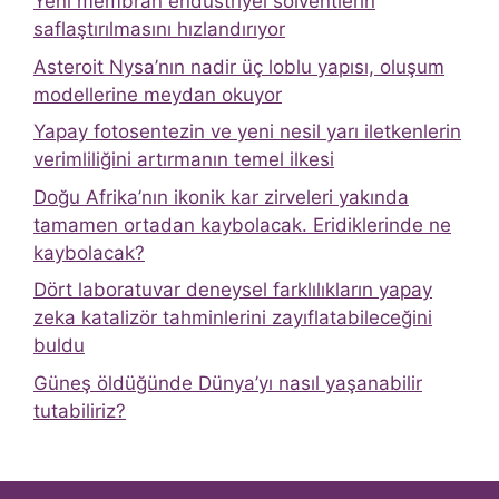
Yeni membran endüstriyel solventlerin
saflaştırılmasını hızlandırıyor
Asteroit Nysa’nın nadir üç loblu yapısı, oluşum
modellerine meydan okuyor
Yapay fotosentezin ve yeni nesil yarı iletkenlerin
verimliliğini artırmanın temel ilkesi
Doğu Afrika’nın ikonik kar zirveleri yakında
tamamen ortadan kaybolacak. Eridiklerinde ne
kaybolacak?
Dört laboratuvar deneysel farklılıkların yapay
zeka katalizör tahminlerini zayıflatabileceğini
buldu
Güneş öldüğünde Dünya’yı nasıl yaşanabilir
tutabiliriz?