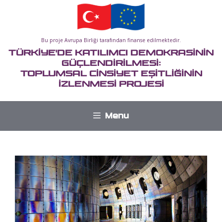
İçeriğe
atla
Bu proje Avrupa Birliği tarafından finanse edilmektedir.
TÜRKİYE'DE KATILIMCI DEMOKRASİNİN
GÜÇLENDİRİLMESİ:
TOPLUMSAL CİNSİYET EŞİTLİĞİNİN
İZLENMESİ PROJESİ
Menu