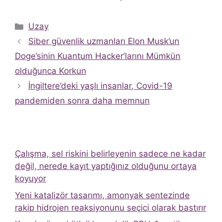
Kategoriler
Uzay
Siber güvenlik uzmanları Elon Musk’un
Doge’sinin Kuantum Hacker’larını Mümkün
olduğunca Korkun
İngiltere’deki yaşlı insanlar, Covid-19
pandemiden sonra daha memnun
Çalışma, sel riskini belirleyenin sadece ne kadar
değil, nerede kayıt yaptığınız olduğunu ortaya
koyuyor
Yeni katalizör tasarımı, amonyak sentezinde
rakip hidrojen reaksiyonunu seçici olarak bastırır