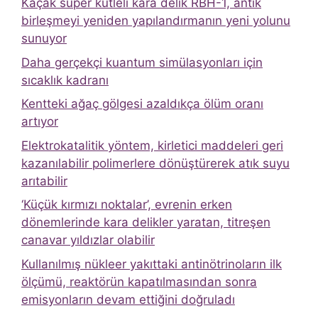
Kaçak süper kütleli kara delik RBH-1, antik
birleşmeyi yeniden yapılandırmanın yeni yolunu
sunuyor
Daha gerçekçi kuantum simülasyonları için
sıcaklık kadranı
Kentteki ağaç gölgesi azaldıkça ölüm oranı
artıyor
Elektrokatalitik yöntem, kirletici maddeleri geri
kazanılabilir polimerlere dönüştürerek atık suyu
arıtabilir
‘Küçük kırmızı noktalar’, evrenin erken
dönemlerinde kara delikler yaratan, titreşen
canavar yıldızlar olabilir
Kullanılmış nükleer yakıttaki antinötrinoların ilk
ölçümü, reaktörün kapatılmasından sonra
emisyonların devam ettiğini doğruladı