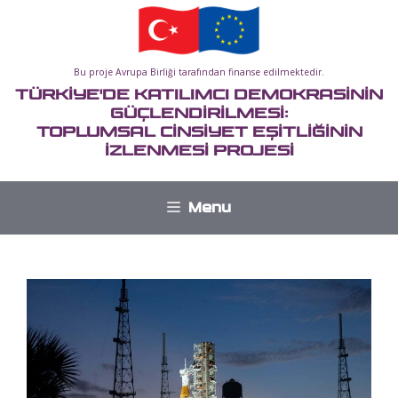
İçeriğe
atla
Bu proje Avrupa Birliği tarafından finanse edilmektedir.
TÜRKİYE'DE KATILIMCI DEMOKRASİNİN
GÜÇLENDİRİLMESİ:
TOPLUMSAL CİNSİYET EŞİTLİĞİNİN
İZLENMESİ PROJESİ
Menu