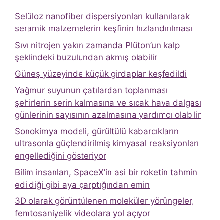
Selüloz nanofiber dispersiyonları kullanılarak
seramik malzemelerin keşfinin hızlandırılması
Sıvı nitrojen yakın zamanda Plüton’un kalp
şeklindeki buzulundan akmış olabilir
Güneş yüzeyinde küçük girdaplar keşfedildi
Yağmur suyunun çatılardan toplanması
şehirlerin serin kalmasına ve sıcak hava dalgası
günlerinin sayısının azalmasına yardımcı olabilir
Sonokimya modeli, gürültülü kabarcıkların
ultrasonla güçlendirilmiş kimyasal reaksiyonları
engellediğini gösteriyor
Bilim insanları, SpaceX’in asi bir roketin tahmin
edildiği gibi aya çarptığından emin
3D olarak görüntülenen moleküler yörüngeler,
femtosaniyelik videolara yol açıyor