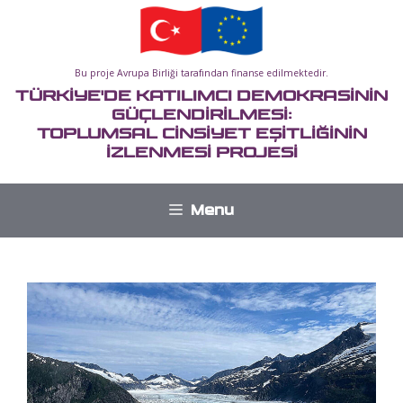
İçeriğe
atla
Bu proje Avrupa Birliği tarafından finanse edilmektedir.
TÜRKİYE'DE KATILIMCI DEMOKRASİNİN
GÜÇLENDİRİLMESİ:
TOPLUMSAL CİNSİYET EŞİTLİĞİNİN
İZLENMESİ PROJESİ
Menu