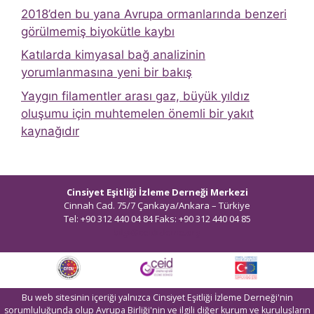
2018’den bu yana Avrupa ormanlarında benzeri
görülmemiş biyokütle kaybı
Katılarda kimyasal bağ analizinin
yorumlanmasına yeni bir bakış
Yaygın filamentler arası gaz, büyük yıldız
oluşumu için muhtemelen önemli bir yakıt
kaynağıdır
Cinsiyet Eşitliği İzleme Derneği Merkezi
Cinnah Cad. 75/7 Çankaya/Ankara – Türkiye
Tel: +90 312 440 04 84 Faks: +90 312 440 04 85
bilgi@ceidizleme.org
Bu web sitesinin içeriği yalnızca Cinsiyet Eşitliği İzleme Derneği'nin
sorumluluğunda olup Avrupa Birliği'nin ve ilgili diğer kurum ve kuruluşların