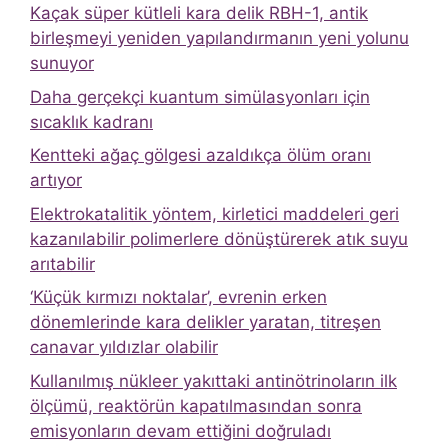
Kaçak süper kütleli kara delik RBH-1, antik
birleşmeyi yeniden yapılandırmanın yeni yolunu
sunuyor
Daha gerçekçi kuantum simülasyonları için
sıcaklık kadranı
Kentteki ağaç gölgesi azaldıkça ölüm oranı
artıyor
Elektrokatalitik yöntem, kirletici maddeleri geri
kazanılabilir polimerlere dönüştürerek atık suyu
arıtabilir
‘Küçük kırmızı noktalar’, evrenin erken
dönemlerinde kara delikler yaratan, titreşen
canavar yıldızlar olabilir
Kullanılmış nükleer yakıttaki antinötrinoların ilk
ölçümü, reaktörün kapatılmasından sonra
emisyonların devam ettiğini doğruladı