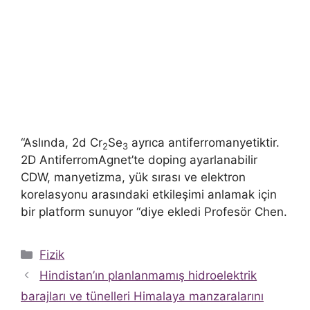
“Aslında, 2d Cr
Se
ayrıca antiferromanyetiktir.
2
3
2D AntiferromAgnet’te doping ayarlanabilir
CDW, manyetizma, yük sırası ve elektron
korelasyonu arasındaki etkileşimi anlamak için
bir platform sunuyor “diye ekledi Profesör Chen.
Kategoriler
Fizik
Hindistan’ın planlanmamış hidroelektrik
barajları ve tünelleri Himalaya manzaralarını