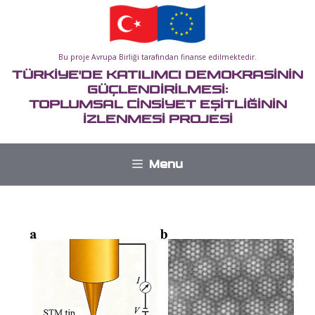
İçeriğe
atla
Bu proje Avrupa Birliği tarafından finanse edilmektedir.
TÜRKİYE'DE KATILIMCI DEMOKRASİNİN
GÜÇLENDİRİLMESİ:
TOPLUMSAL CİNSİYET EŞİTLİĞİNİN
İZLENMESİ PROJESİ
Menu