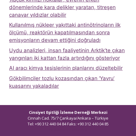
dönemlerinde kara delikler yaratan, titreşen
canavar yıldızlar olabilir
Kullanılmış nükleer yakıttaki antinötrinoların ilk
ölçümü, reaktörün kapatılmasından sonra
emisyonların devam ettiğini doğruladı
Uydu analizleri, insan faaliyetinin Arktik’te çıkan
yangınları iki kattan fazla artırdığını gösteriyor
AI aracı kimya tesislerinin planlarını düzeltebilir
Gökbilimciler tozlu kozasından çıkan ‘Yavru’
kuasarını yakaladılar
Cinsiyet Eşitliği İzleme Derneği Merkezi
Cinnah Cad. 75/7 Çankaya/Ankara – Türkiye
Tel: +90 312 440 04 84 Faks: +90 312 440 04 85
bilgi@ceidizleme.org