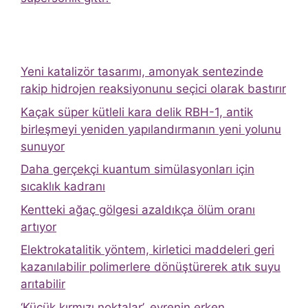
Yeni katalizör tasarımı, amonyak sentezinde
rakip hidrojen reaksiyonunu seçici olarak bastırır
Kaçak süper kütleli kara delik RBH-1, antik
birleşmeyi yeniden yapılandırmanın yeni yolunu
sunuyor
Daha gerçekçi kuantum simülasyonları için
sıcaklık kadranı
Kentteki ağaç gölgesi azaldıkça ölüm oranı
artıyor
Elektrokatalitik yöntem, kirletici maddeleri geri
kazanılabilir polimerlere dönüştürerek atık suyu
arıtabilir
‘Küçük kırmızı noktalar’, evrenin erken