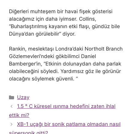
Diğerleri muhteşem bir havai fişek gösterisi
alacağımız için daha iyimser. Collins,
“Buharlaştırılmış kayanın etki flaşı, gündüz bile
Dünya’dan görülebilir” diyor.
Rankin, meslektaşı Londra’daki Northolt Branch
Gözlemevleri’ndeki gökbilimci Daniel
Bamberger’in, “Etkinin dolunaydan daha parlak
olabileceğini söyledi. Yardımsız göz ile görünür
olacağını söylemek güvenli. ”
Kategoriler
Uzay
1.5 ° C küresel ısınma hedefini zaten ihlal
ettik mi?
XB-1 uçağı bir sonik patlama olmadan nasıl
süpersonik gitti?