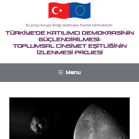
İçeriğe
atla
Bu proje Avrupa Birliği tarafından finanse edilmektedir.
TÜRKİYE'DE KATILIMCI DEMOKRASİNİN
GÜÇLENDİRİLMESİ:
TOPLUMSAL CİNSİYET EŞİTLİĞİNİN
İZLENMESİ PROJESİ
Menu