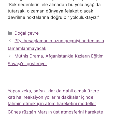
“Kök nedenlerini ele almadan bu yolu aşağıda
tutarsak, o zaman dünyaya felaket olacak
devrilme noktalarına doğru bir yolculuktayız.”
Kategoriler
Doğal çevre
PI’yi hesaplamanın uzun geçmişi neden asla
tamamlanmayacak
Müthiş Drama, Afganistan’da Kızların Eğitimi
Savaşı’nı gösteriyor
Yapay zeka, safsızlıklar da dahil olmak üzere
katı hal reaksiyon yollarını dakikalar içinde
tahmin etmek için atom hareketini modeller
Güneş rüzgârı Mars’ın üst atmosferini harekete