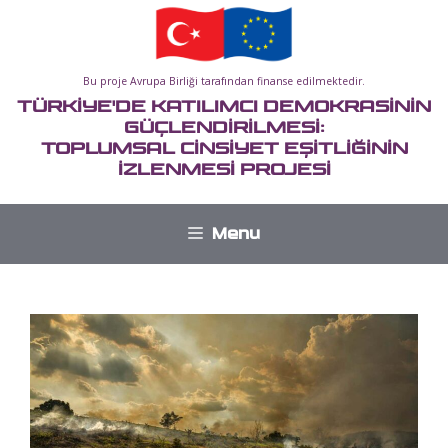
İçeriğe
atla
Bu proje Avrupa Birliği tarafından finanse edilmektedir.
TÜRKİYE'DE KATILIMCI DEMOKRASİNİN
GÜÇLENDİRİLMESİ:
TOPLUMSAL CİNSİYET EŞİTLİĞİNİN
İZLENMESİ PROJESİ
Menu