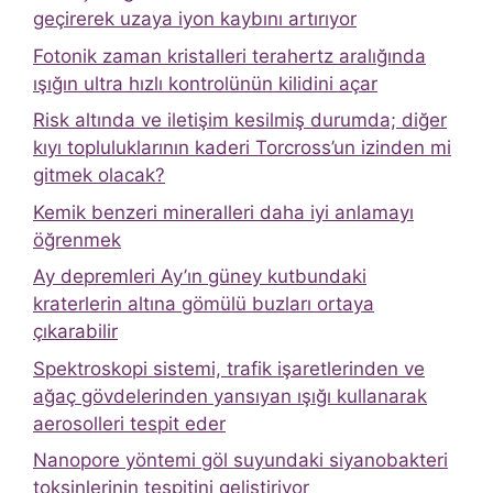
geçirerek uzaya iyon kaybını artırıyor
Fotonik zaman kristalleri terahertz aralığında
ışığın ultra hızlı kontrolünün kilidini açar
Risk altında ve iletişim kesilmiş durumda; diğer
kıyı topluluklarının kaderi Torcross’un izinden mi
gitmek olacak?
Kemik benzeri mineralleri daha iyi anlamayı
öğrenmek
Ay depremleri Ay’ın güney kutbundaki
kraterlerin altına gömülü buzları ortaya
çıkarabilir
Spektroskopi sistemi, trafik işaretlerinden ve
ağaç gövdelerinden yansıyan ışığı kullanarak
aerosolleri tespit eder
Nanopore yöntemi göl suyundaki siyanobakteri
toksinlerinin tespitini geliştiriyor