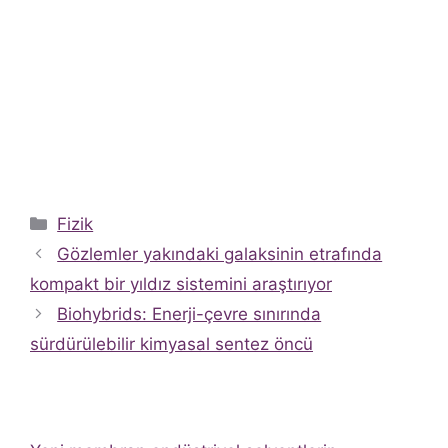
Kategoriler
Fizik
Gözlemler yakındaki galaksinin etrafında
kompakt bir yıldız sistemini araştırıyor
Biohybrids: Enerji-çevre sınırında
sürdürülebilir kimyasal sentez öncü