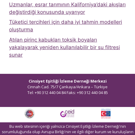
Uzmanlar, esrar tarımının Kaliforniya’daki akışları
değiştirdiği konusunda uyarıyor
Tüketici tercihleri ​​için daha iyi tahmin modelleri
oluşturma
Atılan pirinç kabukları toksik boyaları
yakalayarak yeniden kullanılabilir bir su filtresi
sunar
Cinsiyet Eşitliği İzleme Derneği Merkezi
Cinnah Cad. 75/7 Çankaya/Ankara – Türkiye
Tel: +90 312 440 04 84 Faks: +90 312 440 04 85
bilgi@ceidizleme.org
Bu web sitesinin içeriği yalnızca Cinsiyet Eşitliği İzleme Derneği'nin
sorumluluğunda olup Avrupa Birliği'nin ve ilgili diğer kurum ve kuruluşların