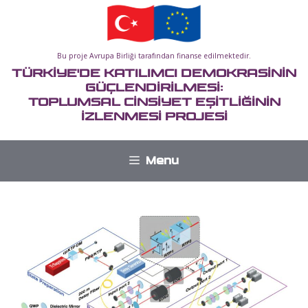
İçeriğe
atla
Bu proje Avrupa Birliği tarafından finanse edilmektedir.
TÜRKİYE'DE KATILIMCI DEMOKRASİNİN
GÜÇLENDİRİLMESİ:
TOPLUMSAL CİNSİYET EŞİTLİĞİNİN
İZLENMESİ PROJESİ
Menu