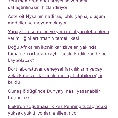
Yeni membran endüstriyel solventlerin
saflaştırılmasını hızlandırıyor
Asteroit Nysa’nın nadir üç loblu yapısı, oluşum
modellerine meydan okuyor
Yapay fotosentezin ve yeni nesil yarı iletkenlerin
verimliliğini artırmanın temel ilkesi
Doğu Afrika’nın ikonik kar zirveleri yakında
tamamen ortadan kaybolacak. Eridiklerinde ne
kaybolacak?
Dört laboratuvar deneysel farklılıkların yapay
zeka katalizör tahminlerini zayıflatabileceğini
buldu
Güneş öldüğünde Dünya’yı nasıl yaşanabilir
tutabiliriz?
Elektron soğutması ilk kez Penning tuzağındaki
yüksek yüklü iyonları ehlileştiriyor