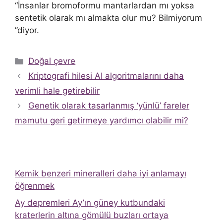
“İnsanlar bromoformu mantarlardan mı yoksa
sentetik olarak mı almakta olur mu? Bilmiyorum
”diyor.
Kategoriler
Doğal çevre
Kriptografi hilesi AI algoritmalarını daha
verimli hale getirebilir
Genetik olarak tasarlanmış ‘yünlü’ fareler
mamutu geri getirmeye yardımcı olabilir mi?
Kemik benzeri mineralleri daha iyi anlamayı
öğrenmek
Ay depremleri Ay’ın güney kutbundaki
kraterlerin altına gömülü buzları ortaya