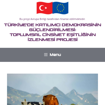
İçeriğe
atla
Bu proje Avrupa Birliği tarafından finanse edilmektedir.
TÜRKİYE'DE KATILIMCI DEMOKRASİNİN
GÜÇLENDİRİLMESİ:
TOPLUMSAL CİNSİYET EŞİTLİĞİNİN
İZLENMESİ PROJESİ
Menu