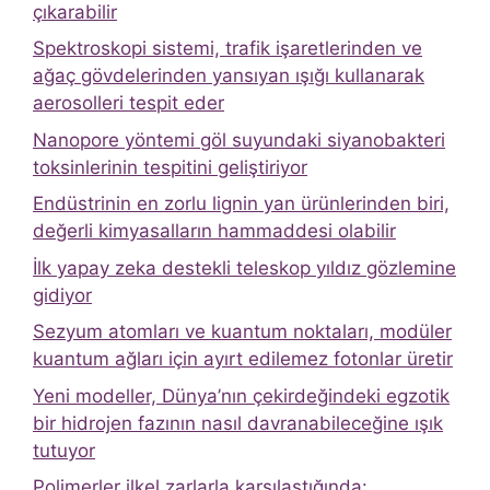
çıkarabilir
Spektroskopi sistemi, trafik işaretlerinden ve
ağaç gövdelerinden yansıyan ışığı kullanarak
aerosolleri tespit eder
Nanopore yöntemi göl suyundaki siyanobakteri
toksinlerinin tespitini geliştiriyor
Endüstrinin en zorlu lignin yan ürünlerinden biri,
değerli kimyasalların hammaddesi olabilir
İlk yapay zeka destekli teleskop yıldız gözlemine
gidiyor
Sezyum atomları ve kuantum noktaları, modüler
kuantum ağları için ayırt edilemez fotonlar üretir
Yeni modeller, Dünya’nın çekirdeğindeki egzotik
bir hidrojen fazının nasıl davranabileceğine ışık
tutuyor
Polimerler ilkel zarlarla karşılaştığında: