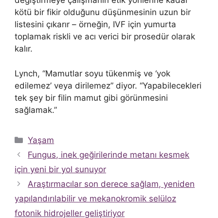
değiştirmeye çalışmanın etik yönlerine kadar
kötü bir fikir olduğunu düşünmesinin uzun bir
listesini çıkarır – örneğin, IVF için yumurta
toplamak riskli ve acı verici bir prosedür olarak
kalır.
Lynch, “Mamutlar soyu tükenmiş ve ‘yok
edilemez’ veya dirilemez” diyor. “Yapabilecekleri
tek şey bir filin mamut gibi görünmesini
sağlamak.”
Kategoriler
Yaşam
Fungus, inek geğirilerinde metanı kesmek
için yeni bir yol sunuyor
Araştırmacılar son derece sağlam, yeniden
yapılandırılabilir ve mekanokromik selüloz
fotonik hidrojeller geliştiriyor