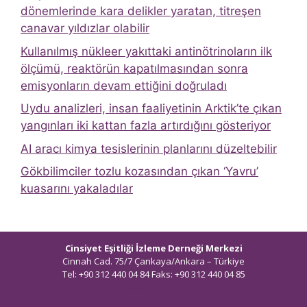
dönemlerinde kara delikler yaratan, titreşen
canavar yıldızlar olabilir
Kullanılmış nükleer yakıttaki antinötrinoların ilk
ölçümü, reaktörün kapatılmasından sonra
emisyonların devam ettiğini doğruladı
Uydu analizleri, insan faaliyetinin Arktik’te çıkan
yangınları iki kattan fazla artırdığını gösteriyor
AI aracı kimya tesislerinin planlarını düzeltebilir
Gökbilimciler tozlu kozasından çıkan ‘Yavru’
kuasarını yakaladılar
Cinsiyet Eşitliği İzleme Derneği Merkezi
Cinnah Cad. 75/7 Çankaya/Ankara – Türkiye
Tel: +90 312 440 04 84 Faks: +90 312 440 04 85
bilgi@ceidizleme.org