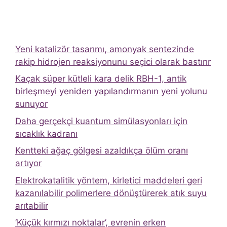
Yeni katalizör tasarımı, amonyak sentezinde
rakip hidrojen reaksiyonunu seçici olarak bastırır
Kaçak süper kütleli kara delik RBH-1, antik
birleşmeyi yeniden yapılandırmanın yeni yolunu
sunuyor
Daha gerçekçi kuantum simülasyonları için
sıcaklık kadranı
Kentteki ağaç gölgesi azaldıkça ölüm oranı
artıyor
Elektrokatalitik yöntem, kirletici maddeleri geri
kazanılabilir polimerlere dönüştürerek atık suyu
arıtabilir
‘Küçük kırmızı noktalar’, evrenin erken