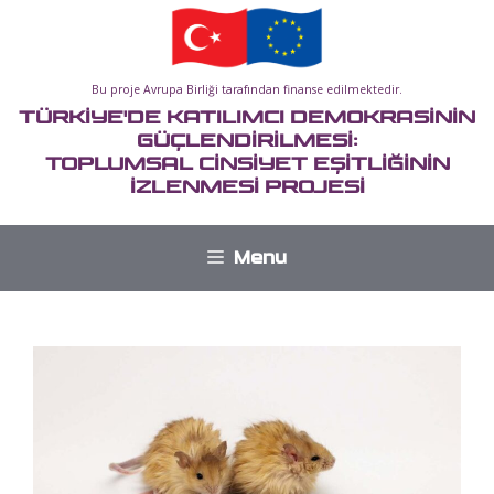
İçeriğe
atla
Bu proje Avrupa Birliği tarafından finanse edilmektedir.
TÜRKİYE'DE KATILIMCI DEMOKRASİNİN
GÜÇLENDİRİLMESİ:
TOPLUMSAL CİNSİYET EŞİTLİĞİNİN
İZLENMESİ PROJESİ
Menu