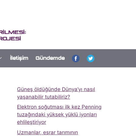
İLMESİ:
ROJESİ
İletişim
Gündemde
Güneş öldüğünde Dünya’yı nasıl
yaşanabilir tutabiliriz?
Elektron soğutması ilk kez Penning
tuzağındaki yüksek yüklü iyonları
ehlileştiriyor
Uzmanlar, esrar tarımının