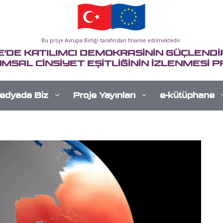
Bu proje Avrupa Birliği tarafından finanse edilmektedir.
E'DE KATILIMCI DEMOKRASİNİN GÜÇLENDİR
MSAL CİNSİYET EŞİTLİĞİNİN İZLENMESİ P
edyada Biz
Proje Yayınları
e-kütüphane