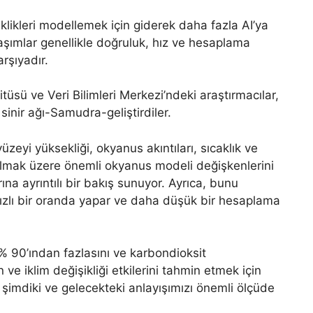
iklikleri modellemek için giderek daha fazla AI’ya
laşımlar genellikle doğruluk, hız ve hesaplama
arşıyadır.
üsü ve Veri Bilimleri Merkezi’ndeki araştırmacılar,
sinir ağı-Samudra-geliştirdiler.
zeyi yüksekliği, okyanus akıntıları, sıcaklık ve
olmak üzere önemli okyanus modeli değişkenlerini
na ayrıntılı bir bakış sunuyor. Ayrıca, bunu
zlı bir oranda yapar ve daha düşük bir hesaplama
nın% 90’ından fazlasını ve karbondioksit
e iklim değişikliği etkilerini tahmin etmek için
 şimdiki ve gelecekteki anlayışımızı önemli ölçüde