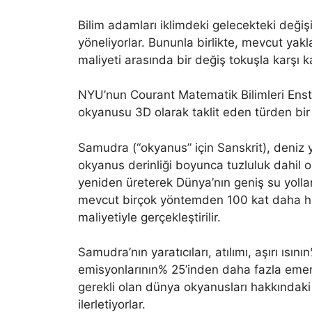
Bilim adamları iklimdeki gelecekteki değiş
yöneliyorlar. Bununla birlikte, mevcut yak
maliyeti arasında bir değiş tokuşla karşı k
NYU’nun Courant Matematik Bilimleri Enstit
okyanusu 3D olarak taklit eden türden bir 
Samudra (“okyanus” için Sanskrit), deniz yü
okyanus derinliği boyunca tuzluluk dahil 
yeniden üreterek Dünya’nın geniş su yolları
mevcut birçok yöntemden 100 kat daha hı
maliyetiyle gerçekleştirilir.
Samudra’nın yaratıcıları, atılımı, aşırı ısı
emisyonlarının% 25’inden daha fazla emen v
gerekli olan dünya okyanusları hakkındaki
ilerletiyorlar.