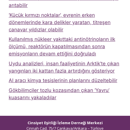
arıtabilir
‘Küçük kırmızı noktalar’, evrenin erken
dönemlerinde kara delikler yaratan, titreşen
canavar yıldızlar olabilir
Kullanılmış nükleer yakıttaki antinötrinoların ilk
ölçümü, reaktörün kapatılmasından sonra
emisyonların devam ettiğini doğruladı
Uydu analizleri, insan faaliyetinin Arktik’te çıkan
yangınları iki kattan fazla artırdığını gösteriyor
AI aracı kimya tesislerinin planlarını düzeltebilir
Gökbilimciler tozlu kozasından çıkan ‘Yavru’
kuasarını yakaladılar
Cinsiyet Eşitliği İzleme Derneği Merkezi
Cinnah Cad. 75/7 Çankaya/Ankara – Türkiye