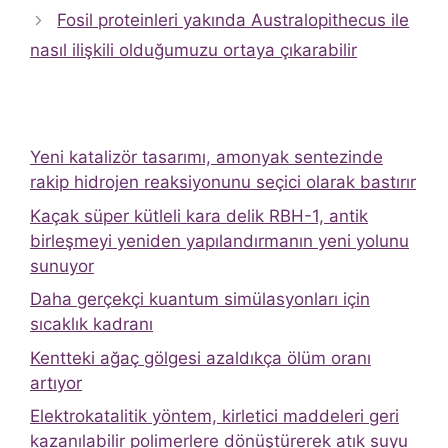
Fosil proteinleri yakında Australopithecus ile
nasıl ilişkili olduğumuzu ortaya çıkarabilir
Yeni katalizör tasarımı, amonyak sentezinde
rakip hidrojen reaksiyonunu seçici olarak bastırır
Kaçak süper kütleli kara delik RBH-1, antik
birleşmeyi yeniden yapılandırmanın yeni yolunu
sunuyor
Daha gerçekçi kuantum simülasyonları için
sıcaklık kadranı
Kentteki ağaç gölgesi azaldıkça ölüm oranı
artıyor
Elektrokatalitik yöntem, kirletici maddeleri geri
kazanılabilir polimerlere dönüştürerek atık suyu