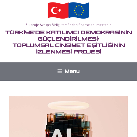
İçeriğe
atla
Bu proje Avrupa Birliği tarafından finanse edilmektedir.
TÜRKİYE'DE KATILIMCI DEMOKRASİNİN
GÜÇLENDİRİLMESİ:
TOPLUMSAL CİNSİYET EŞİTLİĞİNİN
İZLENMESİ PROJESİ
Menu