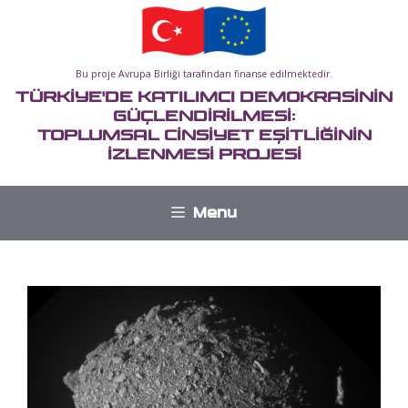
İçeriğe
atla
Bu proje Avrupa Birliği tarafından finanse edilmektedir.
TÜRKİYE'DE KATILIMCI DEMOKRASİNİN
GÜÇLENDİRİLMESİ:
TOPLUMSAL CİNSİYET EŞİTLİĞİNİN
İZLENMESİ PROJESİ
Menu