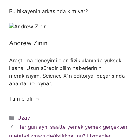
Bu hikayenin arkasında kim var?
Andrew Zinin
Araştırma deneyimi olan fizik alanında yüksek
lisans. Uzun süredir bilim haberlerinin
meraklısıyım. Science X’in editoryal başarısında
anahtar rol oynar.
Tam profil →
Kategoriler
Uzay
Her gün aynı saatte yemek yemek gerçekten
metabolizmayı değiştiriyor mu? Uzmanlar