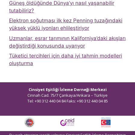
Güneş öldüğünde Dünya’yı nasıl yaşanabilir
tutabiliriz?
Elektron soğutması ilk kez Penning tuzağındaki
yüksek yüklü iyonları ehlileştiriyor
Uzmanlar, esrar tarımının Kaliforniya’daki akışları
değiştirdiği konusunda uyarıyor
Tüketici tercihleri ​​için daha iyi tahmin modelleri
oluşturma
Cinsiyet Eşitliği İzleme Derneği Merkezi
Cinnah Cad. 75/7 Çankaya/Ankara – Türkiye
Tel: +90 312 440 04 84 Faks: +90 312 440 04 85
bilgi@ceidizleme.org