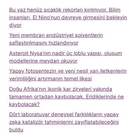
Bu yaz henüz sıcaklık rekorları kırılmıyor. Bilim
insanları, El Nino’nun devreye girmesini bekleyin
diyor
Yeni membran endüstriyel solventlerin
saflaştırılmasını hızlandırıyor
Asteroit Nysa’nın nadir üç loblu yapısı, oluşum
modellerine meydan okuyor
Yapay fotosentezin ve yeni nesil yarı iletkenlerin
verimliliğini artırmanın temel ilkesi
Doğu Afrika’nın ikonik kar zirveleri yakında
tamamen ortadan kaybolacak. Eridiklerinde ne
kaybolacak?
Dört laboratuvar deneysel farklılıkların yapay
zeka katalizör tahminlerini zayıflatabileceğini
buldu