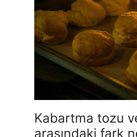
Kabartma tozu v
arasındaki fark 