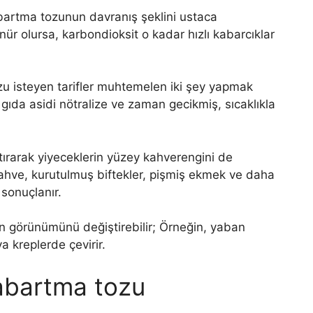
abartma tozunun davranış şeklini ustaca
nür olursa, karbondioksit o kadar hızlı kabarcıklar
 isteyen tarifler muhtemelen iki şey yapmak
 gıda asidi nötralize ve zaman gecikmiş, sıcaklıkla
ırarak yiyeceklerin yüzey kahverengini de
ş kahve, kurutulmuş biftekler, pişmiş ekmek ve daha
sonuçlanır.
n görünümünü değiştirebilir; Örneğin, yaban
a kreplerde çevirir.
abartma tozu