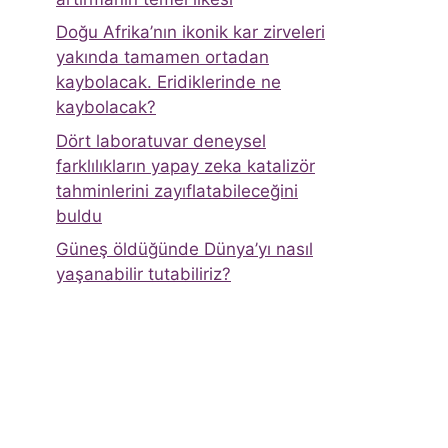
Doğu Afrika’nın ikonik kar zirveleri
yakında tamamen ortadan
kaybolacak. Eridiklerinde ne
kaybolacak?
Dört laboratuvar deneysel
farklılıkların yapay zeka katalizör
tahminlerini zayıflatabileceğini
buldu
Güneş öldüğünde Dünya’yı nasıl
yaşanabilir tutabiliriz?