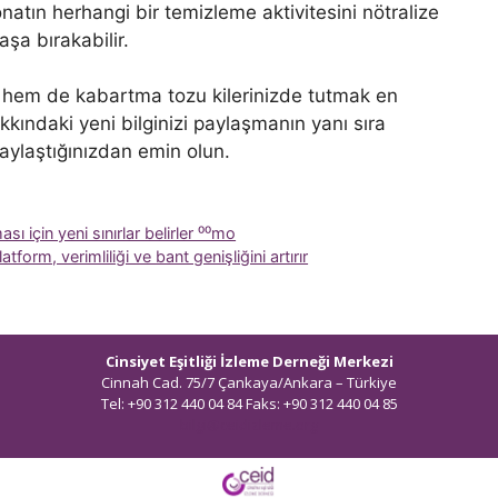
tın herhangi bir temizleme aktivitesini nötralize
aşa bırakabilir.
u hem de kabartma tozu kilerinizde tutmak en
akkındaki yeni bilginizi paylaşmanın yanı sıra
 paylaştığınızdan emin olun.
 için yeni sınırlar belirler ⁰⁰mo
form, verimliliği ve bant genişliğini artırır
Cinsiyet Eşitliği İzleme Derneği Merkezi
Cinnah Cad. 75/7 Çankaya/Ankara – Türkiye
Tel: +90 312 440 04 84 Faks: +90 312 440 04 85
bilgi@ceidizleme.org