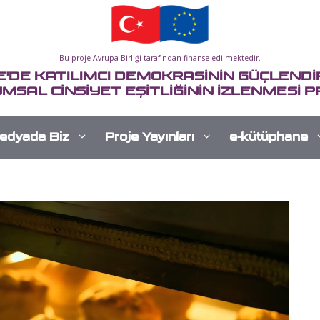
Bu proje Avrupa Birliği tarafından finanse edilmektedir.
E'DE KATILIMCI DEMOKRASİNİN GÜÇLENDİR
MSAL CİNSİYET EŞİTLİĞİNİN İZLENMESİ P
edyada Biz
Proje Yayınları
e-kütüphane