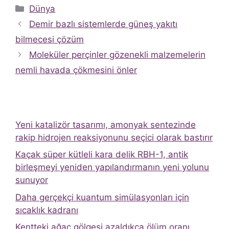
Kategoriler
Dünya
Demir bazlı sistemlerde güneş yakıtı
bilmecesi çözüm
Moleküler perçinler gözenekli malzemelerin
nemli havada çökmesini önler
Yeni katalizör tasarımı, amonyak sentezinde
rakip hidrojen reaksiyonunu seçici olarak bastırır
Kaçak süper kütleli kara delik RBH-1, antik
birleşmeyi yeniden yapılandırmanın yeni yolunu
sunuyor
Daha gerçekçi kuantum simülasyonları için
sıcaklık kadranı
Kentteki ağaç gölgesi azaldıkça ölüm oranı