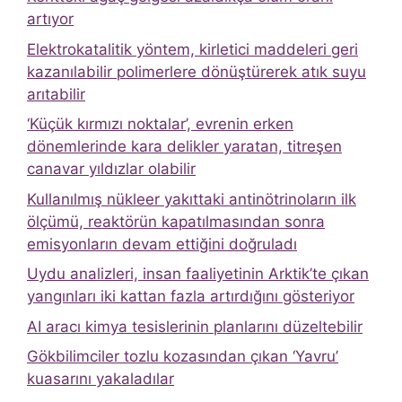
artıyor
Elektrokatalitik yöntem, kirletici maddeleri geri
kazanılabilir polimerlere dönüştürerek atık suyu
arıtabilir
‘Küçük kırmızı noktalar’, evrenin erken
dönemlerinde kara delikler yaratan, titreşen
canavar yıldızlar olabilir
Kullanılmış nükleer yakıttaki antinötrinoların ilk
ölçümü, reaktörün kapatılmasından sonra
emisyonların devam ettiğini doğruladı
Uydu analizleri, insan faaliyetinin Arktik’te çıkan
yangınları iki kattan fazla artırdığını gösteriyor
AI aracı kimya tesislerinin planlarını düzeltebilir
Gökbilimciler tozlu kozasından çıkan ‘Yavru’
kuasarını yakaladılar