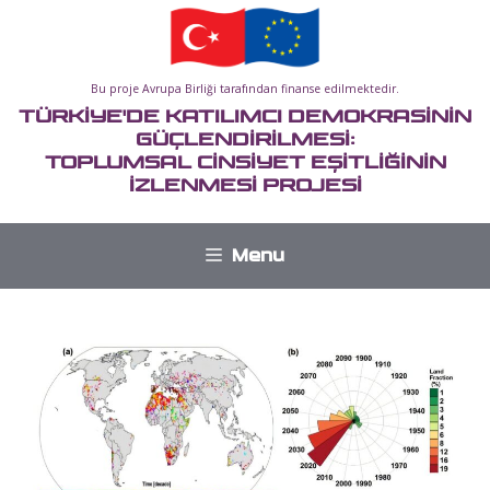
İçeriğe
atla
Bu proje Avrupa Birliği tarafından finanse edilmektedir.
TÜRKİYE'DE KATILIMCI DEMOKRASİNİN
GÜÇLENDİRİLMESİ:
TOPLUMSAL CİNSİYET EŞİTLİĞİNİN
İZLENMESİ PROJESİ
Menu