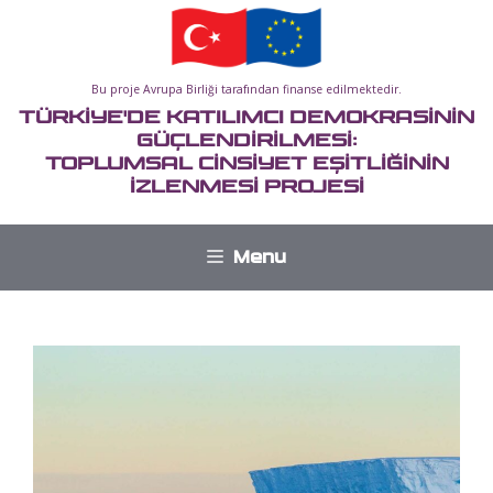
İçeriğe
atla
Bu proje Avrupa Birliği tarafından finanse edilmektedir.
TÜRKİYE'DE KATILIMCI DEMOKRASİNİN
GÜÇLENDİRİLMESİ:
TOPLUMSAL CİNSİYET EŞİTLİĞİNİN
İZLENMESİ PROJESİ
Menu