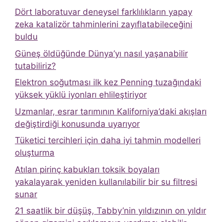
Dört laboratuvar deneysel farklılıkların yapay
zeka katalizör tahminlerini zayıflatabileceğini
buldu
Güneş öldüğünde Dünya’yı nasıl yaşanabilir
tutabiliriz?
Elektron soğutması ilk kez Penning tuzağındaki
yüksek yüklü iyonları ehlileştiriyor
Uzmanlar, esrar tarımının Kaliforniya’daki akışları
değiştirdiği konusunda uyarıyor
Tüketici tercihleri ​​için daha iyi tahmin modelleri
oluşturma
Atılan pirinç kabukları toksik boyaları
yakalayarak yeniden kullanılabilir bir su filtresi
sunar
21 saatlik bir düşüş, Tabby’nin yıldızının on yıldır