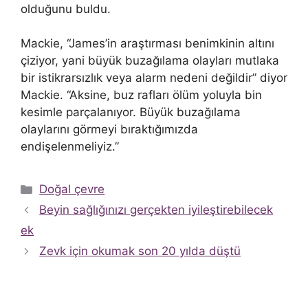
olduğunu buldu.
Mackie, “James’in araştırması benimkinin altını
çiziyor, yani büyük buzağılama olayları mutlaka
bir istikrarsızlık veya alarm nedeni değildir” diyor
Mackie. “Aksine, buz rafları ölüm yoluyla bin
kesimle parçalanıyor. Büyük buzağılama
olaylarını görmeyi bıraktığımızda
endişelenmeliyiz.”
Kategoriler
Doğal çevre
Beyin sağlığınızı gerçekten iyileştirebilecek
ek
Zevk için okumak son 20 yılda düştü