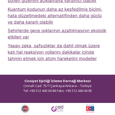
sönen gizemini açıklamaya yardımcı olabilir
Kuantum kodunun daha az keşfedilmiş biçimi,
hata düzeltmedeki alternatifinden daha güçlü
ve daha kararlı olabilir
Şehirlerde gece ışıklarının azaltılmasının ekolojik
etkileri var
Yapay zeka, safsızlıklar da dahil olmak üzere
katı hal reaksiyon yollarını dakikalar içinde
tahmin etmek için atom hareketini modeller
Cinsiyet Eşitliği İzleme Derneği Merkezi
Cinnah Cad. 75/7 Çankaya/Ankara – Türkiye
Tel: +90 312 440 04 84 Faks: +90 312 440 04 85
bilgi@ceidizleme.org