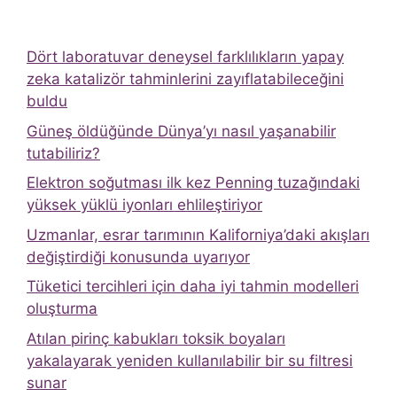
Dört laboratuvar deneysel farklılıkların yapay
zeka katalizör tahminlerini zayıflatabileceğini
buldu
Güneş öldüğünde Dünya’yı nasıl yaşanabilir
tutabiliriz?
Elektron soğutması ilk kez Penning tuzağındaki
yüksek yüklü iyonları ehlileştiriyor
Uzmanlar, esrar tarımının Kaliforniya’daki akışları
değiştirdiği konusunda uyarıyor
Tüketici tercihleri ​​için daha iyi tahmin modelleri
oluşturma
Atılan pirinç kabukları toksik boyaları
yakalayarak yeniden kullanılabilir bir su filtresi
sunar