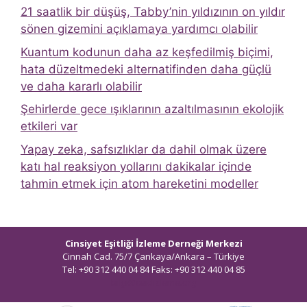
21 saatlik bir düşüş, Tabby’nin yıldızının on yıldır
sönen gizemini açıklamaya yardımcı olabilir
Kuantum kodunun daha az keşfedilmiş biçimi,
hata düzeltmedeki alternatifinden daha güçlü
ve daha kararlı olabilir
Şehirlerde gece ışıklarının azaltılmasının ekolojik
etkileri var
Yapay zeka, safsızlıklar da dahil olmak üzere
katı hal reaksiyon yollarını dakikalar içinde
tahmin etmek için atom hareketini modeller
Cinsiyet Eşitliği İzleme Derneği Merkezi
Cinnah Cad. 75/7 Çankaya/Ankara – Türkiye
Tel: +90 312 440 04 84 Faks: +90 312 440 04 85
bilgi@ceidizleme.org