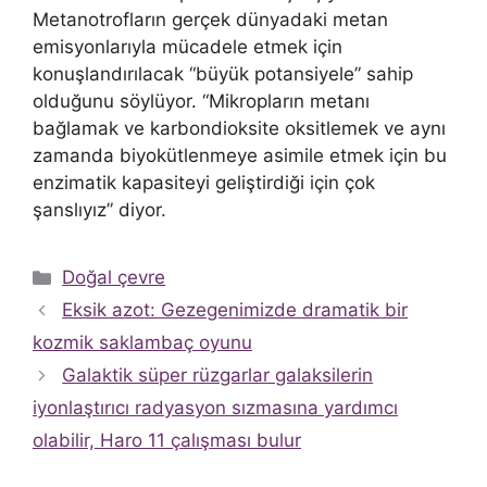
Metanotrofların gerçek dünyadaki metan
emisyonlarıyla mücadele etmek için
konuşlandırılacak “büyük potansiyele” sahip
olduğunu söylüyor. “Mikropların metanı
bağlamak ve karbondioksite oksitlemek ve aynı
zamanda biyokütlenmeye asimile etmek için bu
enzimatik kapasiteyi geliştirdiği için çok
şanslıyız” diyor.
Kategoriler
Doğal çevre
Eksik azot: Gezegenimizde dramatik bir
kozmik saklambaç oyunu
Galaktik süper rüzgarlar galaksilerin
iyonlaştırıcı radyasyon sızmasına yardımcı
olabilir, Haro 11 çalışması bulur