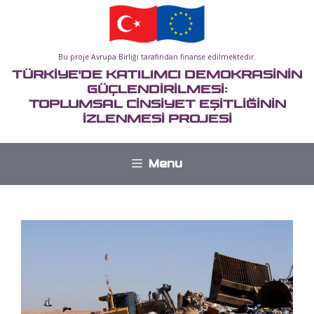
İçeriğe
atla
Bu proje Avrupa Birliği tarafından finanse edilmektedir.
TÜRKİYE'DE KATILIMCI DEMOKRASİNİN
GÜÇLENDİRİLMESİ:
TOPLUMSAL CİNSİYET EŞİTLİĞİNİN
İZLENMESİ PROJESİ
Menu