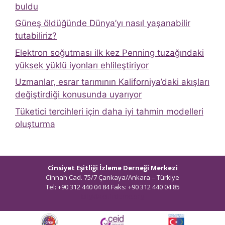
buldu
Güneş öldüğünde Dünya’yı nasıl yaşanabilir
tutabiliriz?
Elektron soğutması ilk kez Penning tuzağındaki
yüksek yüklü iyonları ehlileştiriyor
Uzmanlar, esrar tarımının Kaliforniya’daki akışları
değiştirdiği konusunda uyarıyor
Tüketici tercihleri ​​için daha iyi tahmin modelleri
oluşturma
Cinsiyet Eşitliği İzleme Derneği Merkezi
Cinnah Cad. 75/7 Çankaya/Ankara – Türkiye
Tel: +90 312 440 04 84 Faks: +90 312 440 04 85
bilgi@ceidizleme.org