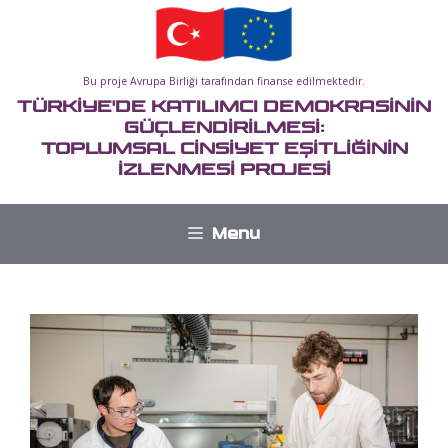
İçeriğe
atla
Bu proje Avrupa Birliği tarafından finanse edilmektedir.
TÜRKİYE'DE KATILIMCI DEMOKRASİNİN
GÜÇLENDİRİLMESİ:
TOPLUMSAL CİNSİYET EŞİTLİĞİNİN
İZLENMESİ PROJESİ
Menu