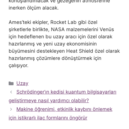
konuşlandırılacak ve gezegenin atmosferine
inerken ölçüm alacak.
Ames’teki ekipler, Rocket Lab gibi özel
şirketlerle birlikte, NASA malzemelerini Venüs
için hedeflenen bu uzay aracı için özel olarak
hazırlanmış ve yeni uzay ekonomisinin
büyümesini destekleyen Heat Shield özel olarak
hazırlanmış çözümlere dönüştürmek için
çalışıyor.
Kategoriler
Uzay
Schrödinger’ın kedisi kuantum bilgisayarları
geliştirmeye nasıl yardımcı olabilir?
Makine öğrenimi, etkinlik kaybını önlemek
için istikrarlı ilaç formlarını öngörür