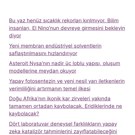
Bu yaz henüz sıcaklık rekorları kırılmıyor. Bilim
insanları, El Nino’nun devreye girmesini bekleyin
diyor
Yeni membran endüstriyel solventlerin
saflaştırılmasını hızlandırıyor
Asteroit Nysa’nın nadir üç loblu yapısı, oluşum
modellerine meydan okuyor
Yapay fotosentezin ve yeni nesil yarı iletkenlerin
verimliliğini artırmanın temel ilkesi
Doğu Afrika’nın ikonik kar zirveleri yakında
tamamen ortadan kaybolacak. Eridiklerinde ne
kaybolacak?
Dört laboratuvar deneysel farklılıkların yapay
zeka katalizör tahminlerini zayıflatabileceğini