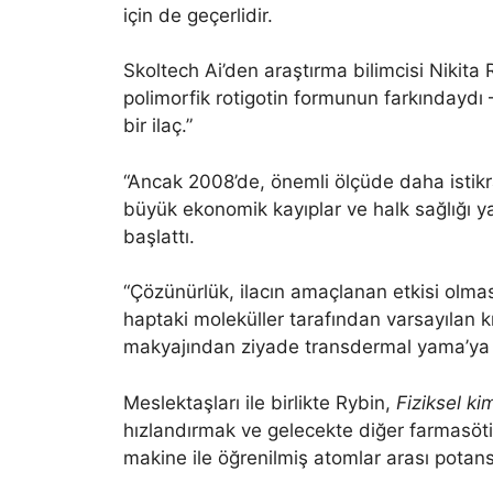
için de geçerlidir.
Skoltech Ai’den araştırma bilimcisi Nikita R
polimorfik rotigotin formunun farkındaydı –
bir ilaç.”
“Ancak 2008’de, önemli ölçüde daha istikra
büyük ekonomik kayıplar ve halk sağlığı ya
başlattı.
“Çözünürlük, ilacın amaçlanan etkisi olması
haptaki moleküller tarafından varsayılan 
makyajından ziyade transdermal yama’ya b
Meslektaşları ile birlikte Rybin,
Fiziksel ki
hızlandırmak ve gelecekte diğer farmasöt
makine ile öğrenilmiş atomlar arası potans