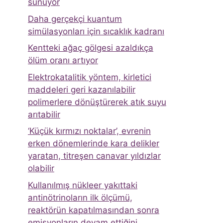
sunuyor
Daha gerçekçi kuantum
simülasyonları için sıcaklık kadranı
Kentteki ağaç gölgesi azaldıkça
ölüm oranı artıyor
Elektrokatalitik yöntem, kirletici
maddeleri geri kazanılabilir
polimerlere dönüştürerek atık suyu
arıtabilir
‘Küçük kırmızı noktalar’, evrenin
erken dönemlerinde kara delikler
yaratan, titreşen canavar yıldızlar
olabilir
Kullanılmış nükleer yakıttaki
antinötrinoların ilk ölçümü,
reaktörün kapatılmasından sonra
emisyonların devam ettiğini