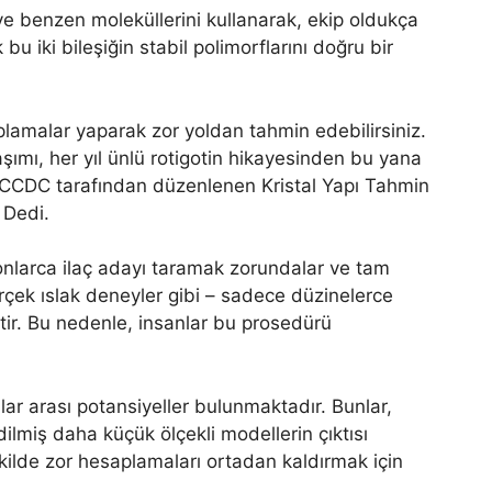
n ve benzen moleküllerini kullanarak, ekip oldukça
 iki bileşiğin stabil polimorflarını doğru bir
amalar yaparak zor yoldan tahmin edebilirsiniz.
ımı, her yıl ünlü rotigotin hikayesinden bu yana
CCDC tarafından düzenlenen Kristal Yapı Tahmin
 Dedi.
lyonlarca ilaç adayı taramak zorundalar ve tam
çek ıslak deneyler gibi – sadece düzinelerce
tir. Bu nedenle, insanlar bu prosedürü
ar arası potansiyeller bulunmaktadır. Bunlar,
lmiş daha küçük ölçekli modellerin çıktısı
ekilde zor hesaplamaları ortadan kaldırmak için