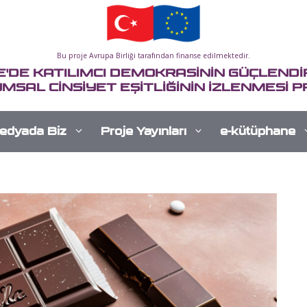
Bu proje Avrupa Birliği tarafından finanse edilmektedir.
E'DE KATILIMCI DEMOKRASİNİN GÜÇLENDİR
MSAL CİNSİYET EŞİTLİĞİNİN İZLENMESİ P
edyada Biz
Proje Yayınları
e-kütüphane