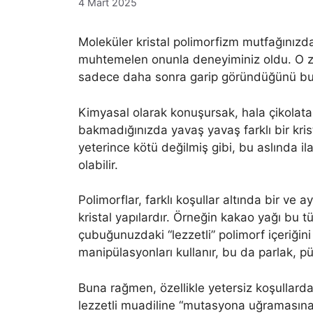
4 Mart 2025
Moleküler kristal polimorfizm mutfağınızda
muhtemelen onunla deneyiminiz oldu. O zam
sadece daha sonra garip göründüğünü bulma
Kimyasal olarak konuşursak, hala çikolata
bakmadığınızda yavaş yavaş farklı bir kris
yeterince kötü değilmiş gibi, bu aslında il
olabilir.
Polimorflar, farklı koşullar altında bir ve a
kristal yapılardır. Örneğin kakao yağı bu tür
çubuğunuzdaki “lezzetli” polimorf içeriğini
manipülasyonları kullanır, bu da parlak, pür
Buna rağmen, özellikle yetersiz koşullard
lezzetli muadiline “mutasyona uğramasına