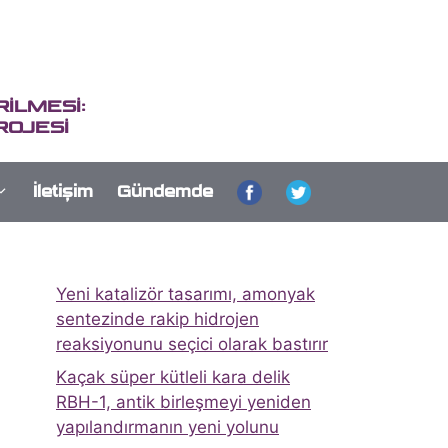
İLMESİ:
ROJESİ
İletişim
Gündemde
Yeni katalizör tasarımı, amonyak
sentezinde rakip hidrojen
reaksiyonunu seçici olarak bastırır
Kaçak süper kütleli kara delik
RBH-1, antik birleşmeyi yeniden
yapılandırmanın yeni yolunu