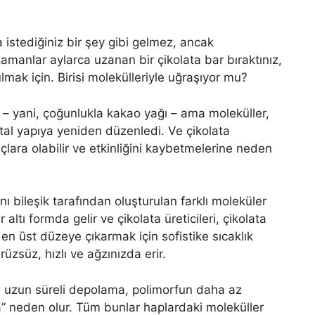
 istediğiniz bir şey gibi gelmez, ancak
anlar aylarca uzanan bir çikolata bar bıraktınız,
k için. Birisi molekülleriyle uğraşıyor mu?
 – yani, çoğunlukla kakao yağı – ama moleküller,
tal yapıya yeniden düzenledi. Ve çikolata
açlara olabilir ve etkinliğini kaybetmelerine neden
ynı bileşik tarafından oluşturulan farklı moleküler
 altı formda gelir ve çikolata üreticileri, çikolata
 en üst düzeye çıkarmak için sofistike sıcaklık
üzsüz, hızlı ve ağzınızda erir.
a uzun süreli depolama, polimorfun daha az
” neden olur. Tüm bunlar haplardaki moleküller