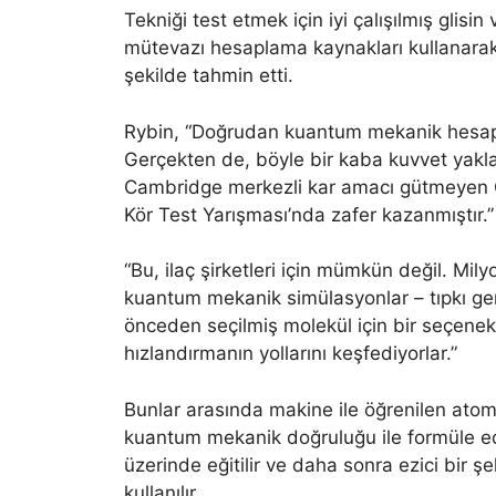
Tekniği test etmek için iyi çalışılmış glisi
mütevazı hesaplama kaynakları kullanarak bu
şekilde tahmin etti.
Rybin, “Doğrudan kuantum mekanik hesapl
Gerçekten de, böyle bir kaba kuvvet yaklaş
Cambridge merkezli kar amacı gütmeyen 
Kör Test Yarışması’nda zafer kazanmıştır.”
“Bu, ilaç şirketleri için mümkün değil. Mi
kuantum mekanik simülasyonlar – tıpkı ger
önceden seçilmiş molekül için bir seçenek
hızlandırmanın yollarını keşfediyorlar.”
Bunlar arasında makine ile öğrenilen atoml
kuantum mekanik doğruluğu ile formüle edi
üzerinde eğitilir ve daha sonra ezici bir ş
kullanılır.