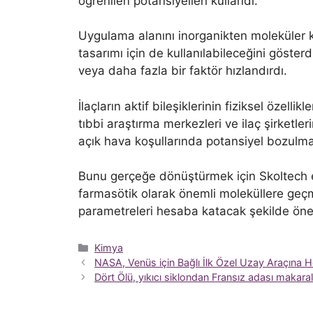
öğrenilen potansiyelleri kullandı.
Uygulama alanını inorganikten moleküler kri
tasarımı için de kullanılabileceğini göster
veya daha fazla bir faktör hızlandırdı.
İlaçların aktif bileşiklerinin fiziksel özell
tıbbi araştırma merkezleri ve ilaç şirketle
açık hava koşullarında potansiyel bozulma
Bunu gerçeğe dönüştürmek için Skoltech ek
farmasötik olarak önemli moleküllere geç
parametreleri hesaba katacak şekilde öneril
Kategoriler
Kimya
NASA, Venüs için Bağlı İlk Özel Uzay Araçına He
Dört Ölü, yıkıcı siklondan Fransız adası makaral