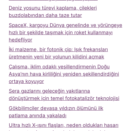
Deniz yosunu türevi kaplama, çilekleri
buzdolabından daha taze tutar
SpaceX, kargoyu Dünya genelinde ve yörüngeye
hızlı bir şekilde taşımak için roket kullanmayı
hedefliyor
İki malzeme, bir fotonik çip: Işık frekansları
üretmenin yeni bir yolunun kilidini açmak
Çalışma, iklim odaklı yeşillendirmenin Doğu
Asya’nın hava kirliliğini yeniden şekillendirdiğini
ortaya koyuyor
Sera gazlarını geleceğin yakıtlarına
dönüştürmek için temel fotokatalizör teknolojisi
Gökbilimciler devasa yıldızın ölümünü ilk
patlama anında yakaladı
Ultra hızlı X-ışını flaşları, neden oldukları hasarı