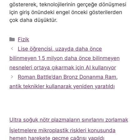
göstererek, teknolojilerinin gerçeğe dönüşmesi
için giriş önündeki engel önceki gösterilerden
çok daha düşüktür.
Kategoriler
Fizik
Lise öğrencisi, uzayda daha önce
bilinmeyen 1,5 milyon daha önce bilinmeyen
nesneleri ortaya çıkarmak için AI kullanıyor
Roman Battle’dan Bronz Donanma Ram,
antik teknikler kullanarak yeniden yaratıldı
Ultra soğuk nötr plazmaların sınırlarını zorlamak
İşletmelere mikroplastik riskleri konusunda
hemen harekete geçme çağrısı yapıldı