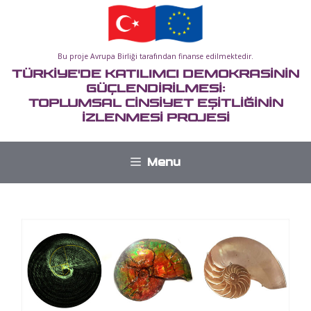
İçeriğe
atla
Bu proje Avrupa Birliği tarafından finanse edilmektedir.
TÜRKİYE'DE KATILIMCI DEMOKRASİNİN
GÜÇLENDİRİLMESİ:
TOPLUMSAL CİNSİYET EŞİTLİĞİNİN
İZLENMESİ PROJESİ
Menu