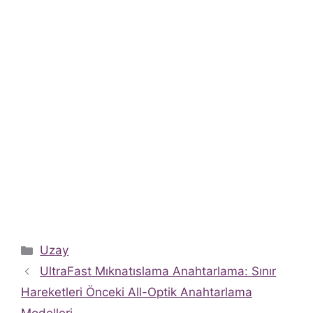
Kategoriler
Uzay
UltraFast Mıknatıslama Anahtarlama: Sınır
Hareketleri Önceki All-Optik Anahtarlama