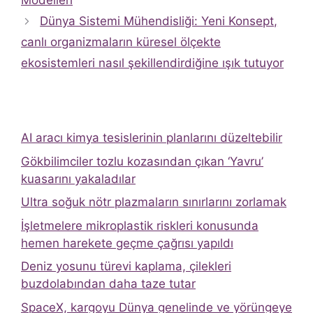
Modelleri
Dünya Sistemi Mühendisliği: Yeni Konsept,
canlı organizmaların küresel ölçekte
ekosistemleri nasıl şekillendirdiğine ışık tutuyor
AI aracı kimya tesislerinin planlarını düzeltebilir
Gökbilimciler tozlu kozasından çıkan ‘Yavru’
kuasarını yakaladılar
Ultra soğuk nötr plazmaların sınırlarını zorlamak
İşletmelere mikroplastik riskleri konusunda
hemen harekete geçme çağrısı yapıldı
Deniz yosunu türevi kaplama, çilekleri
buzdolabından daha taze tutar
SpaceX, kargoyu Dünya genelinde ve yörüngeye