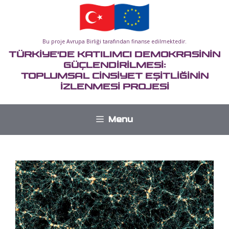
İçeriğe
atla
Bu proje Avrupa Birliği tarafından finanse edilmektedir.
TÜRKİYE'DE KATILIMCI DEMOKRASİNİN
GÜÇLENDİRİLMESİ:
TOPLUMSAL CİNSİYET EŞİTLİĞİNİN
İZLENMESİ PROJESİ
Menu