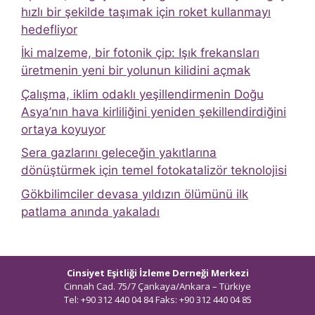
hızlı bir şekilde taşımak için roket kullanmayı
hedefliyor
İki malzeme, bir fotonik çip: Işık frekansları
üretmenin yeni bir yolunun kilidini açmak
Çalışma, iklim odaklı yeşillendirmenin Doğu
Asya’nın hava kirliliğini yeniden şekillendirdiğini
ortaya koyuyor
Sera gazlarını geleceğin yakıtlarına
dönüştürmek için temel fotokatalizör teknolojisi
Gökbilimciler devasa yıldızın ölümünü ilk
patlama anında yakaladı
Cinsiyet Eşitliği İzleme Derneği Merkezi
Cinnah Cad. 75/7 Çankaya/Ankara – Türkiye
Tel: +90 312 440 04 84 Faks: +90 312 440 04 85
bilgi@ceidizleme.org