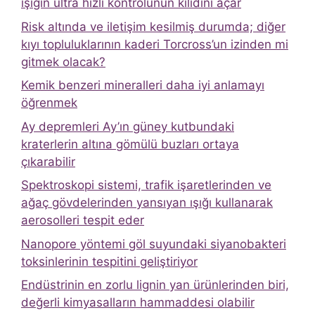
ışığın ultra hızlı kontrolünün kilidini açar
Risk altında ve iletişim kesilmiş durumda; diğer
kıyı topluluklarının kaderi Torcross’un izinden mi
gitmek olacak?
Kemik benzeri mineralleri daha iyi anlamayı
öğrenmek
Ay depremleri Ay’ın güney kutbundaki
kraterlerin altına gömülü buzları ortaya
çıkarabilir
Spektroskopi sistemi, trafik işaretlerinden ve
ağaç gövdelerinden yansıyan ışığı kullanarak
aerosolleri tespit eder
Nanopore yöntemi göl suyundaki siyanobakteri
toksinlerinin tespitini geliştiriyor
Endüstrinin en zorlu lignin yan ürünlerinden biri,
değerli kimyasalların hammaddesi olabilir