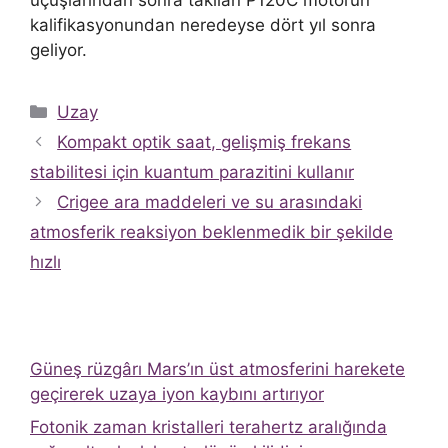
kalifikasyonundan neredeyse dört yıl sonra
geliyor.
Kategoriler
Uzay
Kompakt optik saat, gelişmiş frekans
stabilitesi için kuantum parazitini kullanır
Crigee ara maddeleri ve su arasındaki
atmosferik reaksiyon beklenmedik bir şekilde
hızlı
Güneş rüzgârı Mars’ın üst atmosferini harekete
geçirerek uzaya iyon kaybını artırıyor
Fotonik zaman kristalleri terahertz aralığında