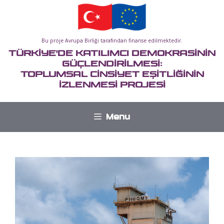
İçeriğe
atla
Bu proje Avrupa Birliği tarafından finanse edilmektedir.
TÜRKİYE'DE KATILIMCI DEMOKRASİNİN
GÜÇLENDİRİLMESİ:
TOPLUMSAL CİNSİYET EŞİTLİĞİNİN
İZLENMESİ PROJESİ
Menu