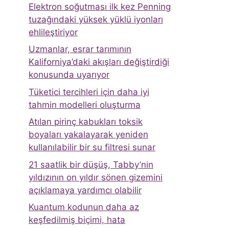
Elektron soğutması ilk kez Penning
tuzağındaki yüksek yüklü iyonları
ehlileştiriyor
Uzmanlar, esrar tarımının
Kaliforniya’daki akışları değiştirdiği
konusunda uyarıyor
Tüketici tercihleri ​​için daha iyi
tahmin modelleri oluşturma
Atılan pirinç kabukları toksik
boyaları yakalayarak yeniden
kullanılabilir bir su filtresi sunar
21 saatlik bir düşüş, Tabby’nin
yıldızının on yıldır sönen gizemini
açıklamaya yardımcı olabilir
Kuantum kodunun daha az
keşfedilmiş biçimi, hata