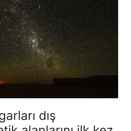
garları dış
k alanlarını ilk kez