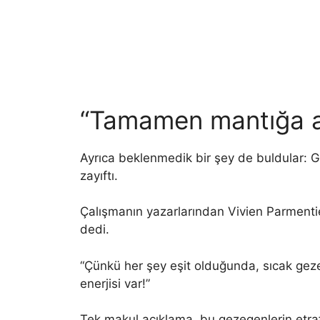
“Tamamen mantığa ay
Ayrıca beklenmedik bir şey de buldular: 
zayıftı.
Çalışmanın yazarlarından Vivien Parmenti
dedi.
“Çünkü her şey eşit olduğunda, sıcak geze
enerjisi var!”
Tek makul açıklama, bu gezegenlerin etraf