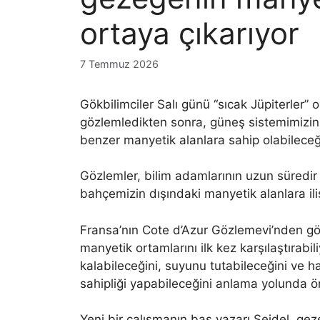
ortaya çıkarıyor
7 Temmuz 2026
Gökbilimciler Salı günü “sıcak Jüpiterler” 
gözlemledikten sonra, güneş sistemimizin
benzer manyetik alanlara sahip olabileceği
Gözlemler, bilim adamlarının uzun süredir
bahçemizin dışındaki manyetik alanlara ili
Fransa’nın Cote d’Azur Gözlemevi’nden gökb
manyetik ortamlarını ilk kez karşılaştırabi
kalabileceğini, suyunu tutabileceğini ve ha
sahipliği yapabileceğini anlama yolunda ö
Yeni bir çalışmanın baş yazarı Seidel, gez