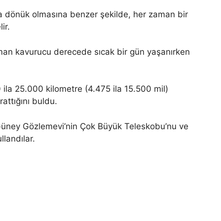
ya dönük olmasına benzer şekilde, her zaman bir
ir.
aman kavurucu derecede sıcak bir gün yaşanırken
0 ila 25.000 kilometre (4.475 ila 15.500 mil)
attığını buldu.
a Güney Gözlemevi’nin Çok Büyük Teleskobu’nu ve
landılar.