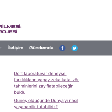
İLMESİ:
ROJESİ
İletişim
Gündemde
Dört laboratuvar deneysel
farklılıkların yapay zeka katalizör
tahminlerini zayıflatabileceğini
buldu
Güneş öldüğünde Dünya’yı nasıl
yaşanabilir tutabiliriz?