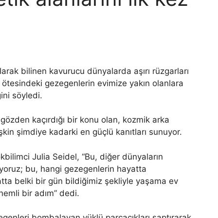
olarak bilinen kavurucu dünyalarda aşırı rüzgarları
 ötesindeki gezegenlerin evimize yakın olanlara
ni söyledi.
 gözden kaçırdığı bir konu olan, kozmik arka
şkin şimdiye kadarki en güçlü kanıtları sunuyor.
ilimci Julia Seidel, “Bu, diğer dünyaların
liyoruz; bu, hangi gezegenlerin hayatta
tta belki bir gün bildiğimiz şekliyle yaşama ev
nemli bir adım” dedi.
egenleri bombalayan yüklü parçacıkları saptırarak,