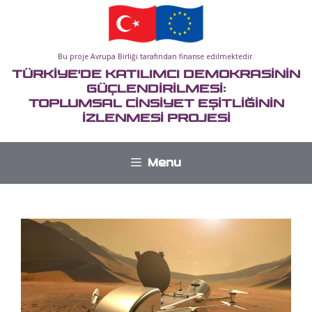
İçeriğe
atla
Bu proje Avrupa Birliği tarafından finanse edilmektedir.
TÜRKİYE'DE KATILIMCI DEMOKRASİNİN
GÜÇLENDİRİLMESİ:
TOPLUMSAL CİNSİYET EŞİTLİĞİNİN
İZLENMESİ PROJESİ
Menu