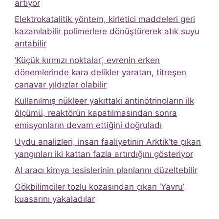
artıyor
Elektrokatalitik yöntem, kirletici maddeleri geri
kazanılabilir polimerlere dönüştürerek atık suyu
arıtabilir
‘Küçük kırmızı noktalar’, evrenin erken
dönemlerinde kara delikler yaratan, titreşen
canavar yıldızlar olabilir
Kullanılmış nükleer yakıttaki antinötrinoların ilk
ölçümü, reaktörün kapatılmasından sonra
emisyonların devam ettiğini doğruladı
Uydu analizleri, insan faaliyetinin Arktik’te çıkan
yangınları iki kattan fazla artırdığını gösteriyor
AI aracı kimya tesislerinin planlarını düzeltebilir
Gökbilimciler tozlu kozasından çıkan ‘Yavru’
kuasarını yakaladılar