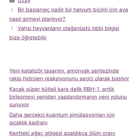
Uzay
Bir başlangıç ​​nadir bir helyum biçimi için aya
nasıl girmeyi planlıyor?
Vahşi hayvanların olağanüstü tıbbi bilgisi
bize öğretebilir
Yeni katalizör tasarımı, amonyak sentezinde
rakip hidrojen reaksiyonunu seçici olarak bastırır
Kaçak süper kütleli kara delik RBH-1, antik
birleşmeyi yeniden yapılandırmanın yeni yolunu
sunuyor
Daha gerçekçi kuantum simülasyonları için
sıcaklık kadranı
Kentteki ağaç gölgesi azaldıkça ölüm oranı