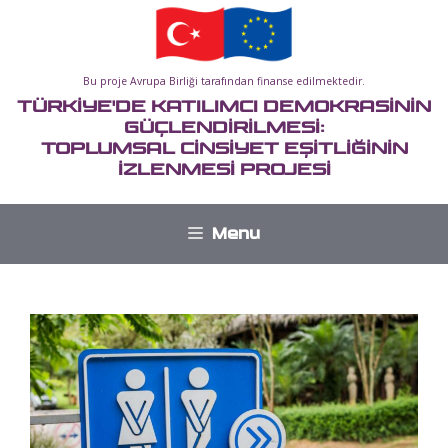
İçeriğe
atla
Bu proje Avrupa Birliği tarafından finanse edilmektedir.
TÜRKİYE'DE KATILIMCI DEMOKRASİNİN
GÜÇLENDİRİLMESİ:
TOPLUMSAL CİNSİYET EŞİTLİĞİNİN
İZLENMESİ PROJESİ
Menu