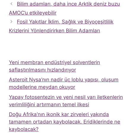
Bilim adamları, daha ince Arktik deniz buzu
AMOC’u etkileyebilir
Fosil Yakıtlar İklim, Sağlık ve Biyoçeşitlilik
Krizlerini Yönlendirirken Bilim Adamları
Yeni membran endüstriyel solventlerin
saflaştırılmasını hızlandırıyor
Asteroit Nysa’nın nadir üç loblu yapısı, oluşum
modellerine meydan okuyor
Yapay fotosentezin ve yeni nesil yarı iletkenlerin
verimliliğini artırmanın temel ilkesi
Doğu Afrika’nın ikonik kar zirveleri yakında
tamamen ortadan kaybolacak. Eridiklerinde ne
kaybolacak?