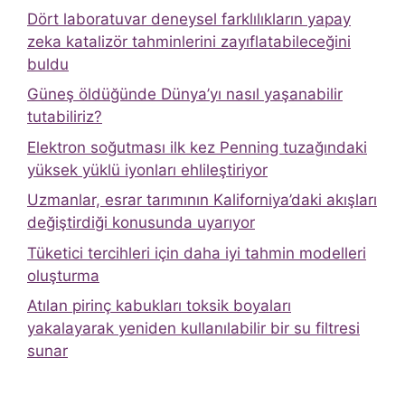
Dört laboratuvar deneysel farklılıkların yapay
zeka katalizör tahminlerini zayıflatabileceğini
buldu
Güneş öldüğünde Dünya’yı nasıl yaşanabilir
tutabiliriz?
Elektron soğutması ilk kez Penning tuzağındaki
yüksek yüklü iyonları ehlileştiriyor
Uzmanlar, esrar tarımının Kaliforniya’daki akışları
değiştirdiği konusunda uyarıyor
Tüketici tercihleri ​​için daha iyi tahmin modelleri
oluşturma
Atılan pirinç kabukları toksik boyaları
yakalayarak yeniden kullanılabilir bir su filtresi
sunar