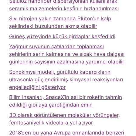
Selüloz nanofiber dispersiyonları kullanılarak
seramik malzemelerin keşfinin hızlandırılması
Sıvı nitrojen yakın zamanda Plüton’un kalp
şeklindeki buzulundan akmış olabilir
Güneş yüzeyinde küçük girdaplar keşfedildi
Yağmur suyunun çatılardan toplanması
şehirlerin serin kalmasına ve sıcak hava dalgası
günlerinin sayısının azalmasına yardımcı olabilir
Sonokimya modeli, gürültülü kabarcıkların
ultrasonla güçlendirilmiş kimyasal reaksiyonları
engellediğini gösteriyor
Bilim insanları, SpaceX’in asi bir roketin tahmin
edildiği gibi aya çarptığından emin
3D olarak görüntülenen moleküler yörüngeler,
femtosaniyelik videolara yol açıyor
2018’den bu yana Avrupa ormanlarında benzeri