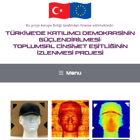
İçeriğe
atla
Bu proje Avrupa Birliği tarafından finanse edilmektedir.
TÜRKİYE'DE KATILIMCI DEMOKRASİNİN
GÜÇLENDİRİLMESİ:
TOPLUMSAL CİNSİYET EŞİTLİĞİNİN
İZLENMESİ PROJESİ
Menu